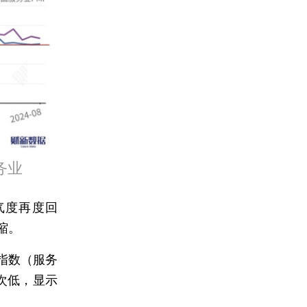
务业
气度再度回
缩。
指数（服务
内次低，显示