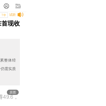
试听
T中
来首现收
拖累整体经
费仍需实质
原图
49.6，