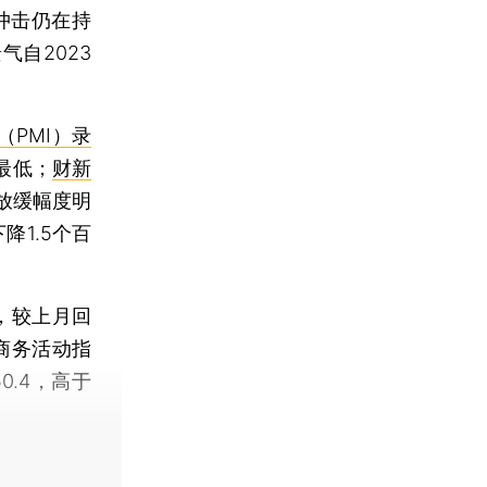
冲击仍在持
自2023
PMI）录
来最低；
财新
放缓幅度明
降1.5个百
，较上月回
商务活动指
0.4，高于