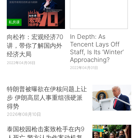
私房课
In Depth: As
向松祚：宏观经济70
Tencent Lays Off
讲，带你了解国内外
Staff, Is Its ‘Winter’
经济大局
Approaching?
2022年04月06日
2022年04月01日
特朗普被曝欲在伊核问题上让
步 伊朗高层人事重组强硬派
得势
2026年08月10日
泰国校园枪击案致枪手在内9
人死亡 警方认为作案动机复