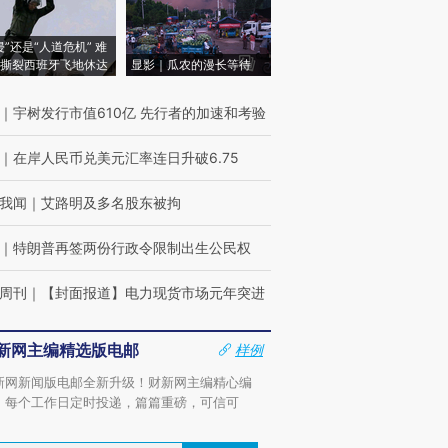
侵”还是“人道危机” 难
撕裂西班牙飞地休达
显影｜瓜农的漫长等待
｜
宇树发行市值610亿 先行者的加速和考验
｜
在岸人民币兑美元汇率连日升破6.75
我闻
｜
艾路明及多名股东被拘
｜
特朗普再签两份行政令限制出生公民权
周刊
｜
【封面报道】电力现货市场元年突进
新网主编精选版电邮
样例
新网新闻版电邮全新升级！财新网主编精心编
，每个工作日定时投递，篇篇重磅，可信可
。