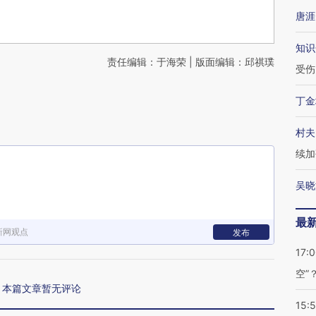
唐涯
知识
责任编辑：于海荣 | 版面编辑：邱祺璞
受伤
丁金
村夫
续加
吴晓
最
新网观点
发布
17:
空”
本篇文章暂无评论
15: