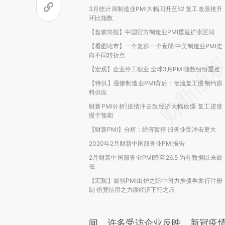
3月统计局制造业PMI大幅回升至52 复工改善推升
环比指数
【盘前简报】中国官方制造业PMI重返扩张区间
【看图论市】一个复苏一个衰弱 中美制造业PMI走
向不同转折点
【宏观】企业停工歇业 全球3月PMI指数纷纷重挫
【特供】最惨制造业PMI背后：物流复工慢制约原
料供应
财新PMI分析|疫情冲击致经济大幅放缓 复工进度
慢于预期
【财新PMI】分析：经济暂停 服务业受冲击更大
2020年2月财新中国服务业PMI报告
2月财新中国服务业PMI降至26.5 为有数据以来最
低
【宏观】最弱PMI出炉之际中国力推债券发行注册
制 借宽信用之力缓经济下行之压
间。许多受访企业反映，新冠疫