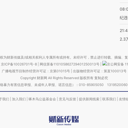
08:
纪违
21:
2.
权为财新传媒及/或相关权利人专属所有或持有。未经许可，禁止进行转载、摘编、
京ICP备10026701号-8
|
网信算备110105862729401250013号
|
京公网安备 11
广播电视节目制作经营许可证：京第01015号
|
出版物经营许可证：第直100013号
Copyright 财新网 All Rights Reserved 版权所有 复制必究
害信息举报、未成年人举报、谣言信息）：010-85905050 13195200605 举报邮
于我们
|
加入我们
|
啄木鸟公益基金会
|
意见与反馈
|
提供新闻线索
|
联系我们
|
友情