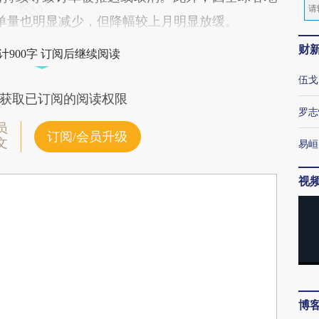
单量也明显减少，但降幅较上月明显放缓。
财
计900字 订阅后继续阅读
伍戈
获取已订阅的阅读权限
罗志
员
订阅/会员升级
文
易峘
视
博