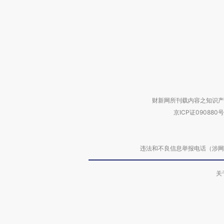
财新网所刊载内容之知识产
京ICP证090880号
违法和不良信息举报电话（涉网络暴力有
关