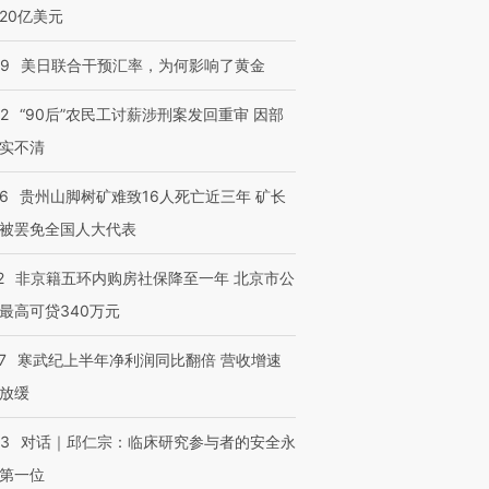
20亿美元
09
美日联合干预汇率，为何影响了黄金
跨国走私7万
视线｜被称为“蟑螂”的印
视线｜“入侵”还是“人道危
检体内含3种
度Z世代 用街头抗争将教
机”？难民潮撕裂西班牙
秘鲁纳斯
32
“90后”农民工讨薪涉刑案发回重审 因部
育部长拱下台
飞地休达
13人遇难
实不清
36
贵州山脚树矿难致16人死亡近三年 矿长
被罢免全国人大代表
进第四届链博
【商旅对话】华住集团
技“链”接产
【特别呈现】寻找100种
CFO：不靠规模取胜，华
【特别呈
2
非京籍五环内购房社保降至一年 北京市公
有意思的生活方式·第三对
住三大增长引擎是什么？
有意思的
最高可贷340万元
7
寒武纪上半年净利润同比翻倍 营收增速
放缓
53
对话｜邱仁宗：临床研究参与者的安全永
第一位