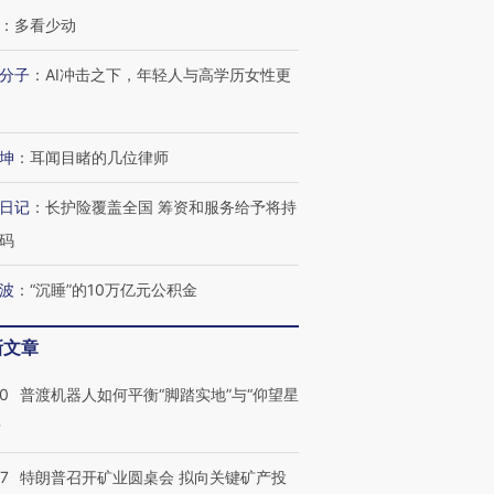
：
多看少动
分子
：
AI冲击之下，年轻人与高学历女性更
坤
：
耳闻目睹的几位律师
日记
：
长护险覆盖全国 筹资和服务给予将持
码
波
：
“沉睡”的10万亿元公积金
新文章
00
普渡机器人如何平衡“脚踏实地”与“仰望星
？
57
特朗普召开矿业圆桌会 拟向关键矿产投