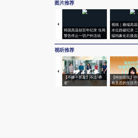
图片推荐
视线｜极端高温
韩国高温创百年纪录 当局
水位跌破纪录 
警告停止一切户外活动
猛犸象化石接连
视听推荐
【不唯一答案】不止“养
【特别呈现】寻
老”
有意思的生活方