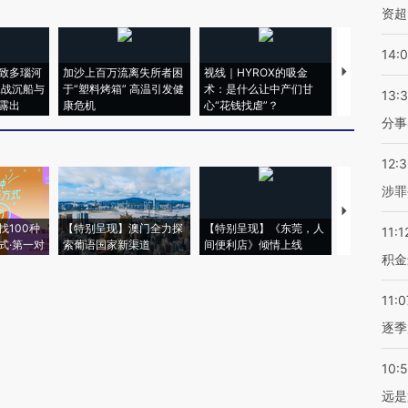
资超
14:
致多瑙河
加沙上百万流离失所者困
视线｜HYROX的吸金
马航飞行员
二战沉船与
于“塑料烤箱” 高温引发健
术：是什么让中产们甘
粒摇头丸 尿
13:
露出
康危机
心“花钱找虐”？
毒品
分事
12:
涉罪
【推广】走
找100种
【特别呈现】澳门全力探
【特别呈现】《东莞，人
会，让数智科
11:1
式·第一对
索葡语国家新渠道
间便利店》倾情上线
业
积金
11:0
逐季
10:
远是