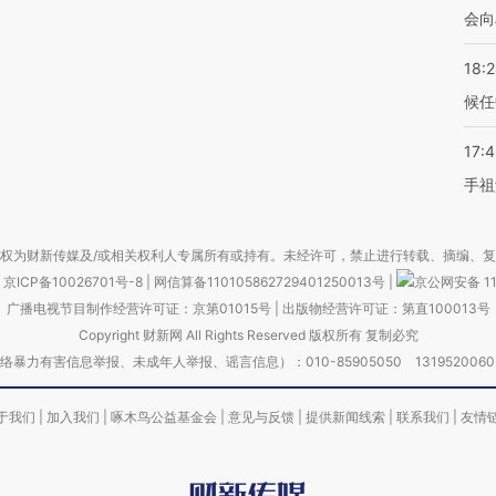
会向
18:
候任
17:
手祖
权为财新传媒及/或相关权利人专属所有或持有。未经许可，禁止进行转载、摘编、
京ICP备10026701号-8
|
网信算备110105862729401250013号
|
京公网安备 11
广播电视节目制作经营许可证：京第01015号
|
出版物经营许可证：第直100013号
Copyright 财新网 All Rights Reserved 版权所有 复制必究
害信息举报、未成年人举报、谣言信息）：010-85905050 13195200605 举报邮
于我们
|
加入我们
|
啄木鸟公益基金会
|
意见与反馈
|
提供新闻线索
|
联系我们
|
友情