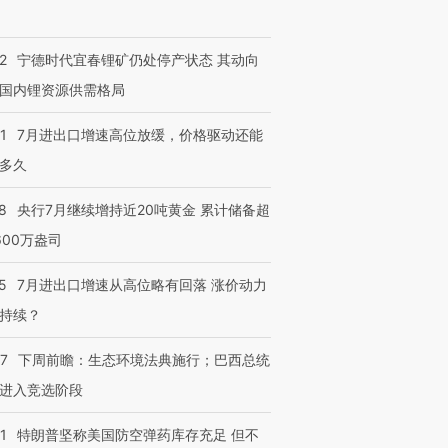
技“链”接产
【特别呈现】寻找100种
CFO：不靠规模取胜，华
【特别呈
有意思的生活方式·第三对
住三大增长引擎是什么？
有意思的
2
宁德时代宜春锂矿仍处停产状态 其动向
国内锂资源供需格局
1
7月进出口增速高位放缓，价格驱动还能
多久
8
央行7月继续增持近20吨黄金 累计储备超
600万盎司
5
7月进出口增速从高位略有回落 涨价动力
持续？
07
下周前瞻：生态环境法典施行；巴西总统
进入竞选阶段
1
特朗普坚称美国防空弹药库存充足 但不