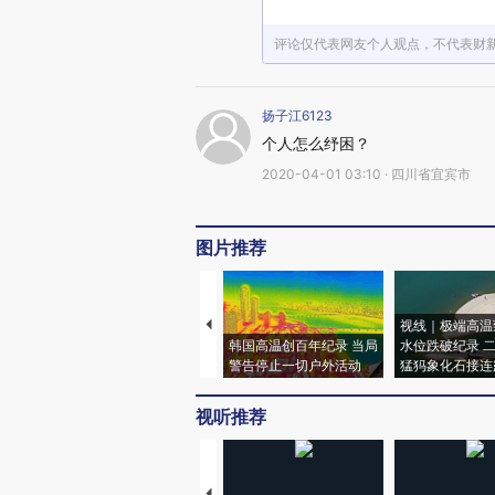
评论仅代表网友个人观点，不代表财
扬子江6123
个人怎么纾困？
2020-04-01 03:10 · 四川省宜宾市
图片推荐
视线｜极端高温
韩国高温创百年纪录 当局
水位跌破纪录 
警告停止一切户外活动
猛犸象化石接连
视听推荐