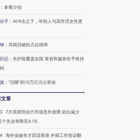
：
多看少动
分子
：
AI冲击之下，年轻人与高学历女性更
坤
：
耳闻目睹的几位律师
日记
：
长护险覆盖全国 筹资和服务给予将持
码
波
：
“沉睡”的10万亿元公积金
跨国走私7万
视线｜被称为“蟑螂”的印
视线｜“入侵”还是“人道危
检体内含3种
新文章
度Z世代 用街头抗争将教
机”？难民潮撕裂西班牙
秘鲁纳斯
育部长拱下台
飞地休达
13人遇难
43
7月美国劳动力市场意外放缓 岗位减少
3万个失业率降至4.1%
14
海外金融专才回流香港 外籍工作签证翻
进第四届链博
【商旅对话】华住集团