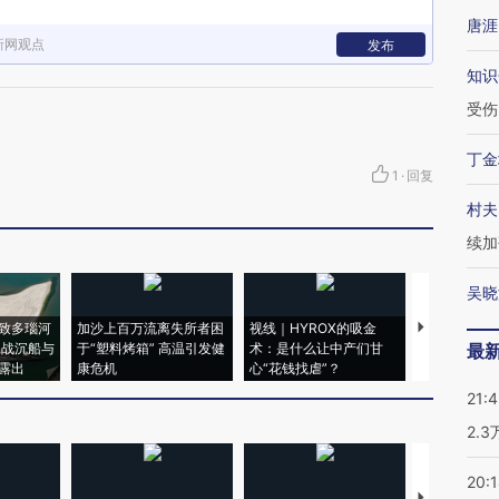
唐涯
新网观点
发布
知识
受伤
丁金
1
·
回复
村夫
续加
吴晓
致多瑙河
加沙上百万流离失所者困
视线｜HYROX的吸金
马航飞行员
二战沉船与
于“塑料烤箱” 高温引发健
术：是什么让中产们甘
粒摇头丸 尿
最
露出
康危机
心“花钱找虐”？
毒品
21:
2.
20:
【推广】走