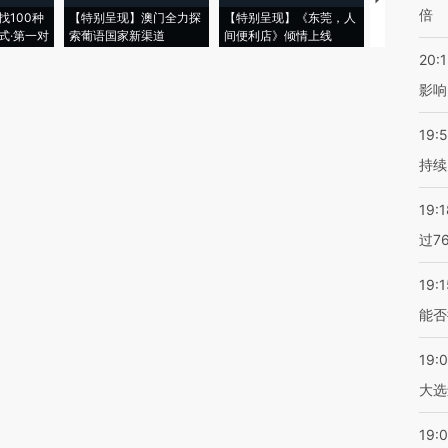
倍
找100种
【特别呈现】澳门全力探
【特别呈现】《东莞，人
会，让数智科
式·第一对
索葡语国家新渠道
间便利店》倾情上线
业
20:1
影响
19:5
持续
19:1
过7
19:1
能否
19:
大选
19:0