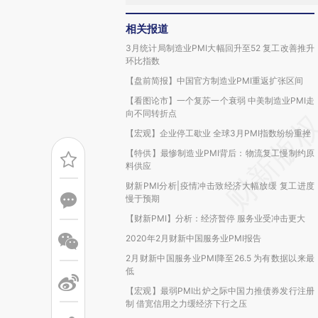
相关报道
3月统计局制造业PMI大幅回升至52 复工改善推升
环比指数
【盘前简报】中国官方制造业PMI重返扩张区间
【看图论市】一个复苏一个衰弱 中美制造业PMI走
向不同转折点
【宏观】企业停工歇业 全球3月PMI指数纷纷重挫
【特供】最惨制造业PMI背后：物流复工慢制约原
料供应
财新PMI分析|疫情冲击致经济大幅放缓 复工进度
慢于预期
【财新PMI】分析：经济暂停 服务业受冲击更大
2020年2月财新中国服务业PMI报告
2月财新中国服务业PMI降至26.5 为有数据以来最
低
【宏观】最弱PMI出炉之际中国力推债券发行注册
制 借宽信用之力缓经济下行之压