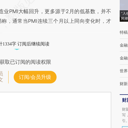
业PMI大幅回升，更多源于2月的低基数，并不
“入
民潮
称，通常当PMI连续三个月以上同向变化时，才
特稿
1334字 订阅后继续阅读
金融
金融
获取已订阅的阅读权限
世界
员
订阅/会员升级
文
财新
财
财
写
引