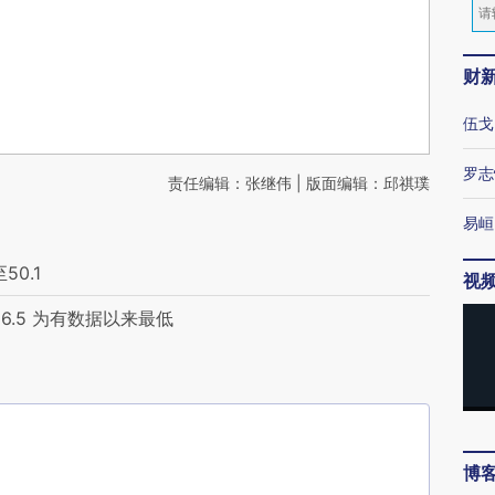
财
伍戈
罗志
责任编辑：张继伟 | 版面编辑：邱祺璞
易峘
0.1
视
6.5 为有数据以来最低
博