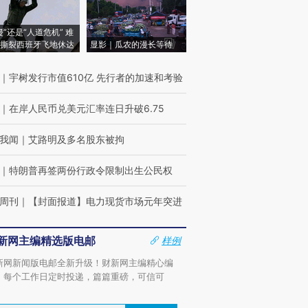
侵”还是“人道危机” 难
撕裂西班牙飞地休达
显影｜瓜农的漫长等待
｜
宇树发行市值610亿 先行者的加速和考验
｜
在岸人民币兑美元汇率连日升破6.75
我闻
｜
艾路明及多名股东被拘
｜
特朗普再签两份行政令限制出生公民权
周刊
｜
【封面报道】电力现货市场元年突进
新网主编精选版电邮
样例
新网新闻版电邮全新升级！财新网主编精心编
，每个工作日定时投递，篇篇重磅，可信可
。