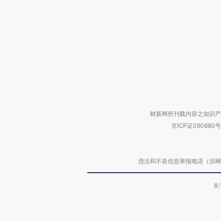
财新网所刊载内容之知识产
京ICP证090880号
违法和不良信息举报电话（涉网络暴力有
关