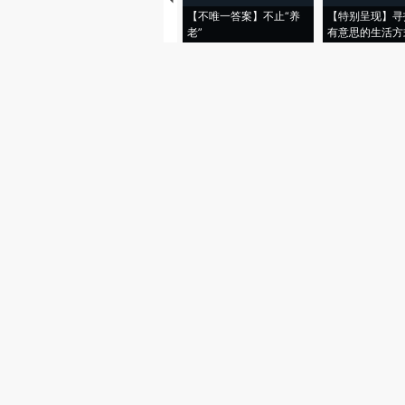
【不唯一答案】不止“养
【特别呈现】寻
老”
有意思的生活方