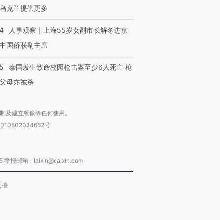
乌克兰提供更多
24
人事观察｜上海55岁女副市长解冬进京
中国侨联副主席
45
泰国发生致命校园枪击案至少6人死亡 枪
父母亦被杀
复制及建立镜像等任何使用。
010502034662号
箱：laixin@caixin.com
链接