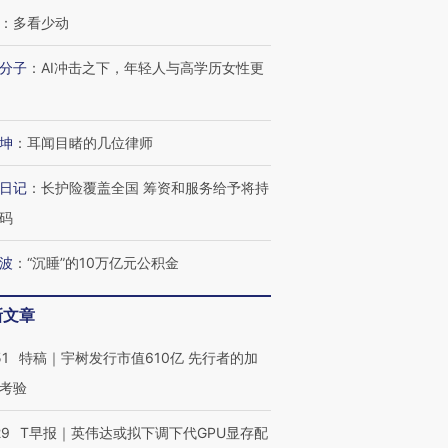
：
多看少动
分子
：
AI冲击之下，年轻人与高学历女性更
坤
：
耳闻目睹的几位律师
日记
：
长护险覆盖全国 筹资和服务给予将持
码
OX的吸金
马航飞行员跨国走私7万
视线｜被称为“蟑螂”的印
让中产们甘
粒摇头丸 尿检体内含3种
度Z世代 用街头抗争将教
秘鲁纳斯
波
：
“沉睡”的10万亿元公积金
”？
毒品
育部长拱下台
13人遇难
新文章
51
特稿｜宇树发行市值610亿 先行者的加
进第四届链博
【商旅对话】华住集团
考验
技“链”接产
【特别呈现】寻找100种
CFO：不靠规模取胜，华
【特别呈
有意思的生活方式·第三对
住三大增长引擎是什么？
有意思的
29
T早报｜英伟达或拟下调下代GPU显存配