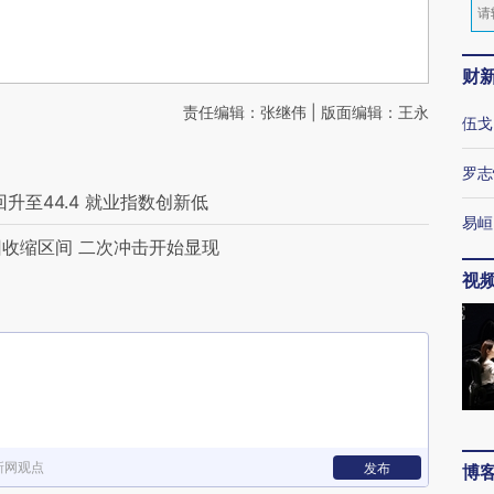
财
责任编辑：张继伟 | 版面编辑：王永
伍戈
罗志
升至44.4 就业指数创新低
易峘
回收缩区间 二次冲击开始显现
视
新网观点
发布
博