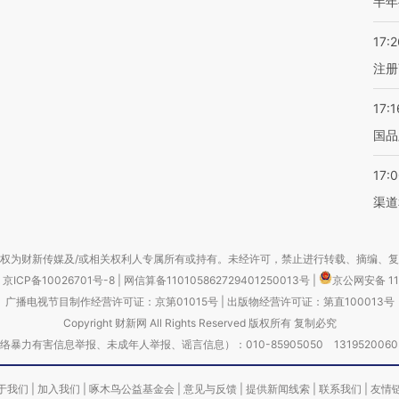
半年
17:2
注册
17:1
国品
17:
渠道
权为财新传媒及/或相关权利人专属所有或持有。未经许可，禁止进行转载、摘编、
京ICP备10026701号-8
|
网信算备110105862729401250013号
|
京公网安备 11
广播电视节目制作经营许可证：京第01015号
|
出版物经营许可证：第直100013号
Copyright 财新网 All Rights Reserved 版权所有 复制必究
害信息举报、未成年人举报、谣言信息）：010-85905050 13195200605 举报邮
于我们
|
加入我们
|
啄木鸟公益基金会
|
意见与反馈
|
提供新闻线索
|
联系我们
|
友情