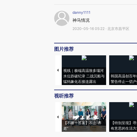
danny1111
神马情况
2020-05-16 05:22 · 北京市昌平区
图片推荐
视线｜极端高温致多瑙河
水位跌破纪录 二战沉船与
韩国高温创百年
猛犸象化石接连露出
警告停止一切户
视听推荐
【不唯一答案】不止“养
【特别呈现】寻
老”
有意思的生活方