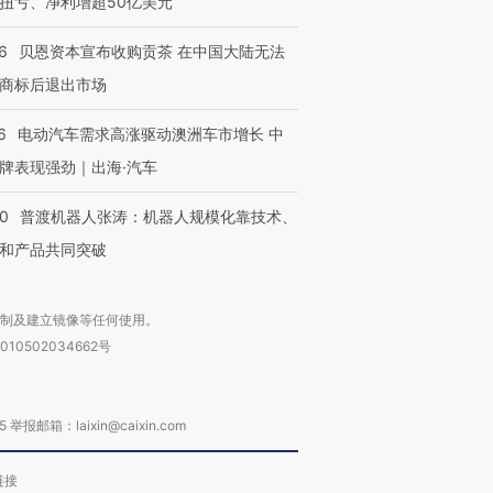
扭亏、净利增超50亿美元
6
贝恩资本宣布收购贡茶 在中国大陆无法
商标后退出市场
6
电动汽车需求高涨驱动澳洲车市增长 中
牌表现强劲｜出海·汽车
00
普渡机器人张涛：机器人规模化靠技术、
和产品共同突破
复制及建立镜像等任何使用。
010502034662号
箱：laixin@caixin.com
链接