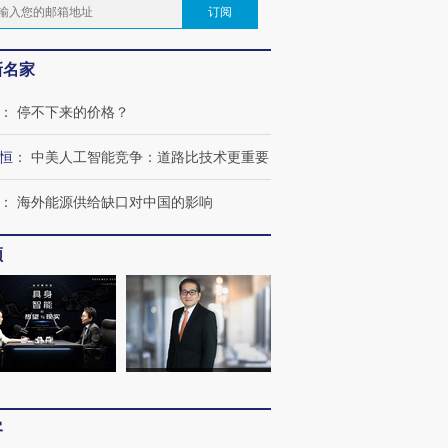
订阅
新名家
：
停不下来的价格？
恒
：
中美人工智能竞争：道路比技术更重要
：
海外能源供给缺口对中国的影响
频
客