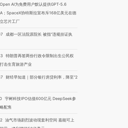
Open AI为免费用户默认提供GPT-5.6
NA；SpaceX协特斯拉宣布斥168亿美元在德
立芯片工厂
07
成都一区法院原院长 被指“违规挂证执
43
特朗普再签两份行政令限制出生公民权
打击生育旅游产业
37
财经早知道｜部分银行房贷利率，降至“2
0
宇树科技IPO估值600亿元 DeepSeek参
略配售
22
油气市场剧烈波动现套利空间 嘉能可上