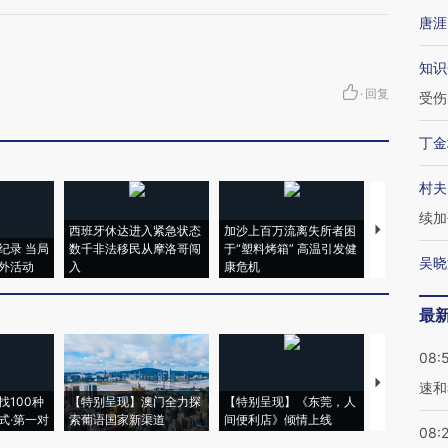
唐涯
知识
·
回复
受伤
丁金
村夫
续加
西班牙休达进入紧急状态
加沙上百万流离失所者困
视线｜HYR
纪录 当局
数千非法移民从摩洛哥闯
于“塑料烤箱” 高温引发健
术：是什么
吴晓
外活动
入
康危机
心“花钱找虐
最
08:
【推广】走
速和
找100种
【特别呈现】澳门全力探
【特别呈现】《东莞，人
会，让数智科
式·第一对
索葡语国家新渠道
间便利店》倾情上线
业
08: