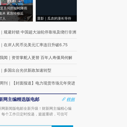
宜昌局部短时降雨
8毫米 紧急转移近
00人
显影｜瓜农的漫长等待
｜
规避封锁 中国超大油轮停靠埃及绕行非洲
｜
在岸人民币兑美元汇率连日升破6.75
我闻
｜
资管掌舵人更替 百年人寿僵局何解
｜
多国出台光伏新政加速转型
周刊
｜
【封面报道】电力现货市场元年突进
新网主编精选版电邮
样例
新网新闻版电邮全新升级！财新网主编精心编
，每个工作日定时投递，篇篇重磅，可信可
。