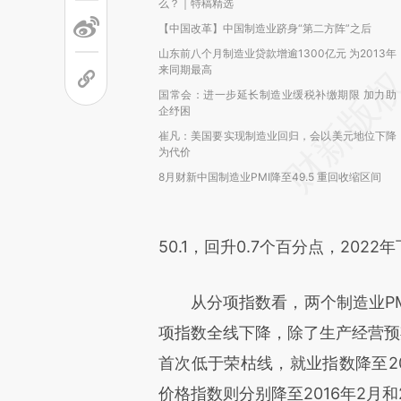
么？｜特稿精选
【中国改革】中国制造业跻身“第二方阵”之后
山东前八个月制造业贷款增逾1300亿元 为2013年
来同期最高
国常会：进一步延长制造业缓税补缴期限 加力助
企纾困
崔凡：美国要实现制造业回归，会以美元地位下降
为代价
8月财新中国制造业PMI降至49.5 重回收缩区间
50.1，回升0.7个百分点，20
从分项指数看，两个制造业PMI
项指数全线下降，除了生产经营预
首次低于荣枯线，就业指数降至2
价格指数则分别降至2016年2月