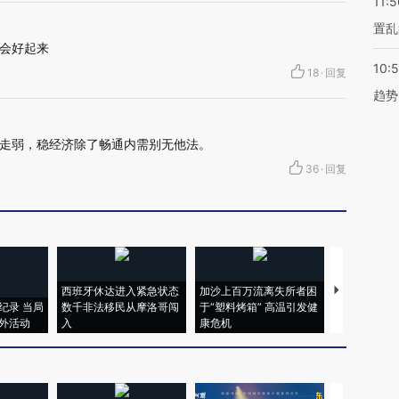
11:5
置乱
会好起来
10:
18
·
回复
趋势
走弱，稳经济除了畅通内需别无他法。
36
·
回复
西班牙休达进入紧急状态
加沙上百万流离失所者困
马航飞行员
纪录 当局
数千非法移民从摩洛哥闯
于“塑料烤箱” 高温引发健
粒摇头丸 尿
外活动
入
康危机
毒品