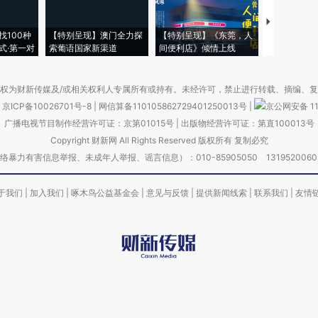
【推广】走
找100种
【特别呈现】澳门全力探
【特别呈现】《东莞，人
会，让数智科
式·第一对
索葡语国家新渠道
间便利店》倾情上线
业
权为财新传媒及/或相关权利人专属所有或持有。未经许可，禁止进行转载、摘编、
京ICP备10026701号-8
|
网信算备110105862729401250013号
|
京公网安备 11
广播电视节目制作经营许可证：京第01015号
|
出版物经营许可证：第直100013号
Copyright 财新网 All Rights Reserved 版权所有 复制必究
害信息举报、未成年人举报、谣言信息）：010-85905050 13195200605 举报邮
于我们
|
加入我们
|
啄木鸟公益基金会
|
意见与反馈
|
提供新闻线索
|
联系我们
|
友情