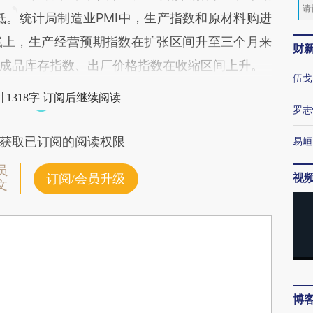
最低。统计局制造业PMI中，生产指数和原材料购进
线上，生产经营预期指数在扩张区间升至三个月来
财
成品库存指数、出厂价格指数在收缩区间上升。
伍戈
1318字 订阅后继续阅读
罗志
获取已订阅的阅读权限
易峘
员
视
订阅/会员升级
文
博