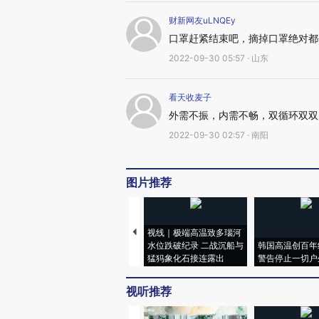
财新网友uLNQEy
口罩赶紧结束吧，摘掉口罩绝对都
2022-09-30 05:57 · 山东
看天收麦子
外需不振，内需不畅，双循环双双
2022-09-30 02:57 · 南阳
图片推荐
视线｜极端高温致多瑙河
水位跌破纪录 二战沉船与
韩国高温创百年
猛犸象化石接连露出
警告停止一切户
视听推荐