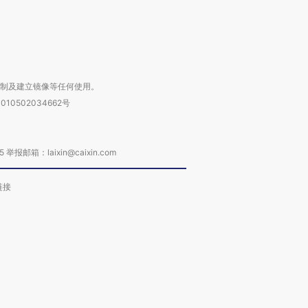
进第四届链博
【商旅对话】华住集团
技“链”接产
【特别呈现】寻找100种
CFO：不靠规模取胜，华
【特别呈
有意思的生活方式·第三对
住三大增长引擎是什么？
有意思的
复制及建立镜像等任何使用。
010502034662号
箱：laixin@caixin.com
链接