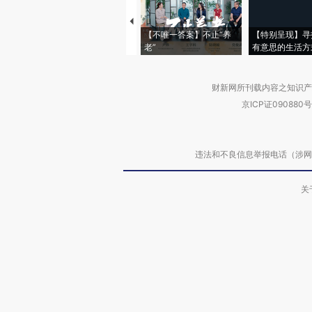
【不唯一答案】不止“养
【特别呈现】寻
老”
有意思的生活方
财新网所刊载内容之知识产
京ICP证090880号
违法和不良信息举报电话（涉网络暴力有
关