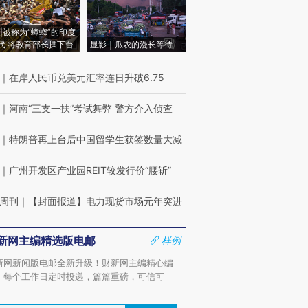
|被称为“蟑螂”的印度
代 将教育部长拱下台
显影｜瓜农的漫长等待
｜
在岸人民币兑美元汇率连日升破6.75
｜
河南“三支一扶”考试舞弊 警方介入侦查
｜
特朗普再上台后中国留学生获签数量大减
｜
广州开发区产业园REIT较发行价“腰斩”
周刊
｜
【封面报道】电力现货市场元年突进
新网主编精选版电邮
样例
新网新闻版电邮全新升级！财新网主编精心编
，每个工作日定时投递，篇篇重磅，可信可
。