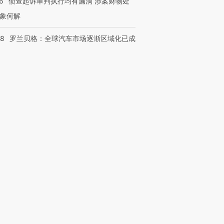
6
侦查起诉审判执行均有漏洞 涉案财物处
象何解
58
罗兰贝格：全球汽车市场逐渐区域化已成
跨国走私7万
视线｜HYROX的吸金
视线｜被
检体内含3种
术：是什么让中产们甘
泽连斯基密集出访美英 索
度Z世代
心“花钱找虐”？
要防空导弹“救急”
育部长拱