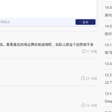
14:
撬动
新网观点
发布
14:0
路径
实…看看最近的海运费价格崩塌吧，实际上跟这个趋势差不多
13:1
11
·
回复
规”
13:
12:2
23
·
回复
22.
12:1
De
13
·
回复