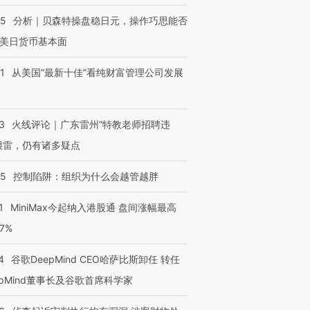
05
分析｜贝森特操盘稳日元，操作巧思能否
美日货币基本面
1
从美国“最新十佳”看纯财富管理公司发展
3
火线评论｜广东雷州“特教老师招聘违
很雷，仍有诸多疑点
05
控制陷阱：组织为什么会越管越胖
1
MiniMax今起纳入港股通 盘间涨幅最高
77%
4
谷歌DeepMind CEO哈萨比斯卸任 转任
epMind董事长及谷歌首席科学家