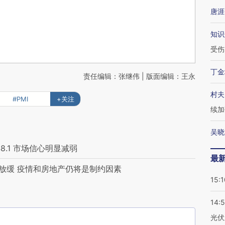
唐涯
知识
受伤
丁金
责任编辑：张继伟 | 版面编辑：王永
村夫
#PMI
+关注
续加
吴晓
8.1 市场信心明显减弱
最
度放缓 疫情和房地产仍将是制约因素
15:1
14:
光伏