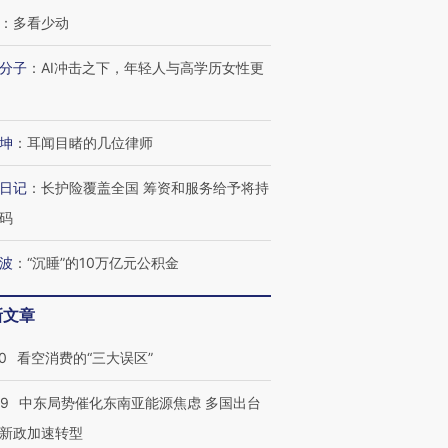
：
多看少动
分子
：
AI冲击之下，年轻人与高学历女性更
坤
：
耳闻目睹的几位律师
日记
：
长护险覆盖全国 筹资和服务给予将持
码
波
：
“沉睡”的10万亿元公积金
新文章
0
看空消费的“三大误区”
59
中东局势催化东南亚能源焦虑 多国出台
新政加速转型