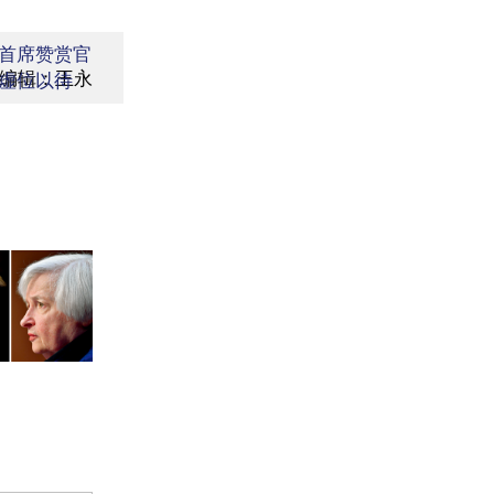
首席赞赏官
编辑：王永
虚位以待