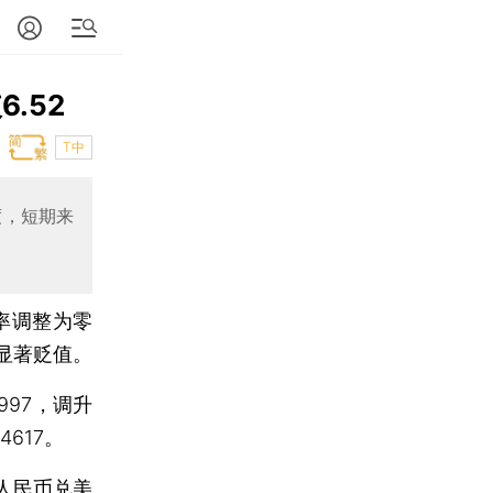
.52
T中
度，短期来
率调整为零
显著贬值。
97，调升
4617。
人民币兑美