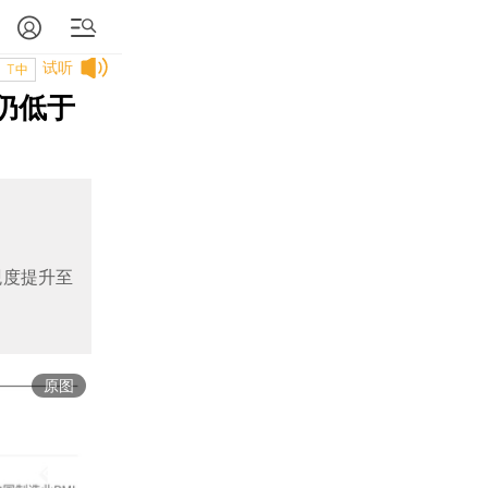
试听
T中
 仍低于
观度提升至
原图