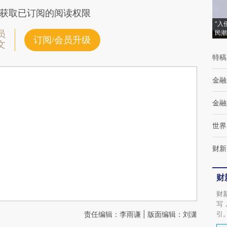
获取已订阅的阅读权限
“入
员
民潮
订阅/会员升级
文
特稿
金融
金融
世界
财新
财
财
写
责任编辑：李雨谦 | 版面编辑：刘潇
引