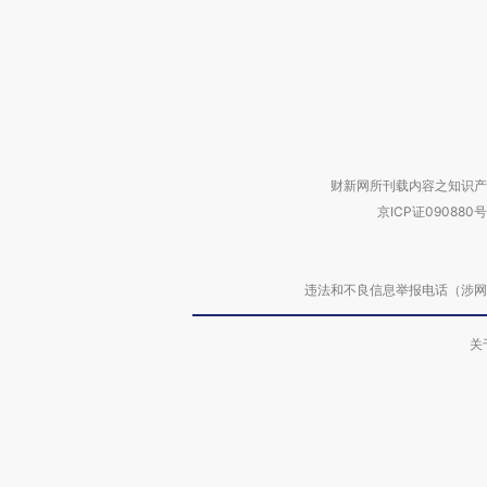
财新网所刊载内容之知识产
京ICP证090880号
违法和不良信息举报电话（涉网络暴力有
关