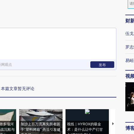
财
伍戈
罗志
易峘
新网观点
发布
视
本篇文章暂无评论
致多瑙河
加沙上百万流离失所者困
视线｜HYROX的吸金
马航飞行员
博
二战沉船与
于“塑料烤箱” 高温引发健
术：是什么让中产们甘
粒摇头丸 尿