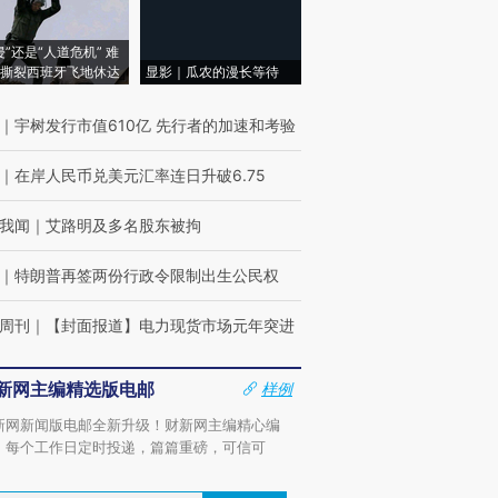
侵”还是“人道危机” 难
撕裂西班牙飞地休达
显影｜瓜农的漫长等待
｜
宇树发行市值610亿 先行者的加速和考验
｜
在岸人民币兑美元汇率连日升破6.75
我闻
｜
艾路明及多名股东被拘
｜
特朗普再签两份行政令限制出生公民权
周刊
｜
【封面报道】电力现货市场元年突进
新网主编精选版电邮
样例
新网新闻版电邮全新升级！财新网主编精心编
，每个工作日定时投递，篇篇重磅，可信可
。