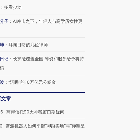
育部长拱下台
飞地休达
13人遇难
：
多看少动
分子
：
AI冲击之下，年轻人与高学历女性更
进第四届链博
【商旅对话】华住集团
技“链”接产
【特别呈现】寻找100种
CFO：不靠规模取胜，华
【特别呈
坤
：
耳闻目睹的几位律师
有意思的生活方式·第三对
住三大增长引擎是什么？
有意思的
日记
：
长护险覆盖全国 筹资和服务给予将持
码
波
：
“沉睡”的10万亿元公积金
新文章
46
离岸信托90天补税窗口期疑问
00
普渡机器人如何平衡“脚踏实地”与“仰望星
？