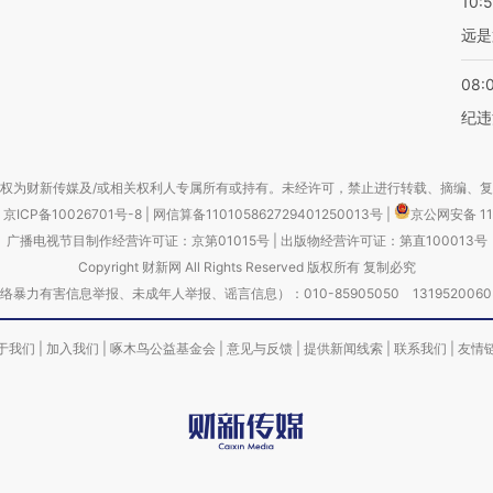
10:
远是
08:
纪违
权为财新传媒及/或相关权利人专属所有或持有。未经许可，禁止进行转载、摘编、
京ICP备10026701号-8
|
网信算备110105862729401250013号
|
京公网安备 11
广播电视节目制作经营许可证：京第01015号
|
出版物经营许可证：第直100013号
Copyright 财新网 All Rights Reserved 版权所有 复制必究
害信息举报、未成年人举报、谣言信息）：010-85905050 13195200605 举报邮
于我们
|
加入我们
|
啄木鸟公益基金会
|
意见与反馈
|
提供新闻线索
|
联系我们
|
友情