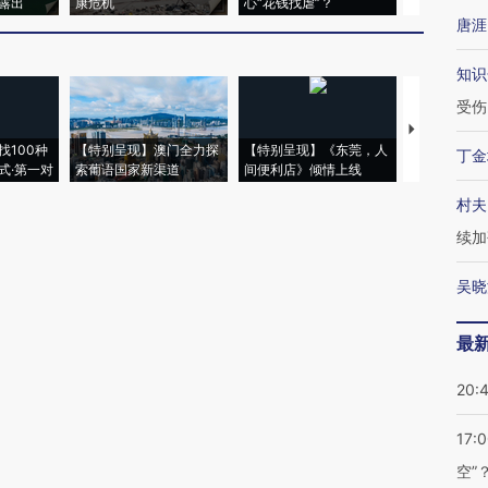
露出
康危机
心“花钱找虐”？
毒品
唐涯
知识
受伤
【推广】走
找100种
【特别呈现】澳门全力探
【特别呈现】《东莞，人
会，让数智科
丁金
式·第一对
索葡语国家新渠道
间便利店》倾情上线
业
村夫
续加
吴晓
最
20:
17:
空”