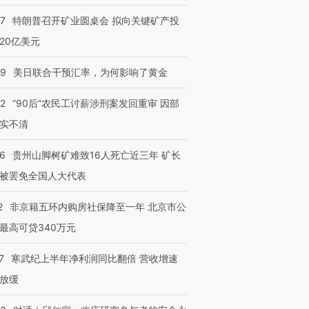
57
特朗普召开矿业圆桌会 拟向关键矿产投
20亿美元
09
美日联合干预汇率，为何影响了黄金
32
“90后”农民工讨薪涉刑案发回重审 因部
实不清
36
贵州山脚树矿难致16人死亡近三年 矿长
被罢免全国人大代表
2
非京籍五环内购房社保降至一年 北京市公
最高可贷340万元
7
寒武纪上半年净利润同比翻倍 营收增速
放缓