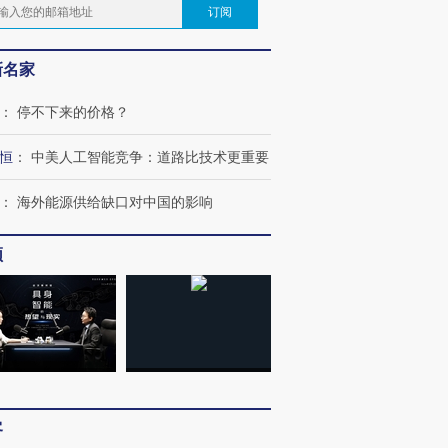
订阅
新名家
：
停不下来的价格？
恒
：
中美人工智能竞争：道路比技术更重要
：
海外能源供给缺口对中国的影响
频
跨国走私7万
视线｜被称为“蟑螂”的印
视线｜“入侵”还是“人道危
客
检体内含3种
度Z世代 用街头抗争将教
机”？难民潮撕裂西班牙
秘鲁纳斯