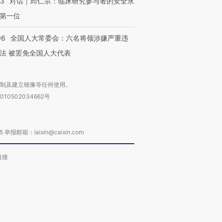
53
对话｜邱仁宗：临床研究参与者的安全永
第一位
06
全国人大常委会：六名将领涉嫌严重违
法 被罢免全国人大代表
复制及建立镜像等任何使用。
010502034662号
箱：laixin@caixin.com
链接