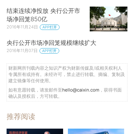
结束连续净投放 央行公开市
场净回笼850亿
2016年11月24日
APP打开
央行公开市场净回笼规模继续扩大
2016年11月07日
APP打开
财新网所刊载内容之知识产权为财新传媒及/或相关权利人
专属所有或持有。未经许可，禁止进行转载、摘编、复制及
建立镜像等任何使用。
如有意愿转载，请发邮件至
hello@caixin.com
，获得书面
确认及授权后，方可转载。
推荐阅读