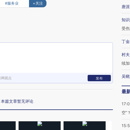
#服务业
+关注
唐涯
知识
受伤
丁金
村夫
续加
吴晓
新网观点
发布
最
本篇文章暂无评论
17:
空”
15: