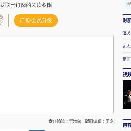
获取已订阅的阅读权限
员
财
订阅/会员升级
文
伍戈
罗志
易峘
视
责任编辑：于海荣 | 版面编辑：王永
博