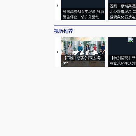
视线｜极端高温
韩国高温创百年纪录 当局
水位跌破纪录 
警告停止一切户外活动
猛犸象化石接连
视听推荐
【不唯一答案】不止“养
【特别呈现】寻
老”
有意思的生活方