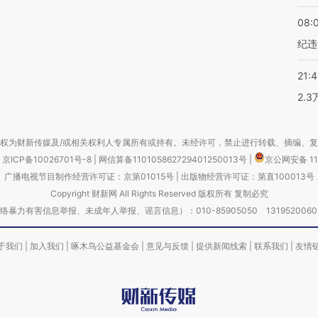
08:
纪违
21:
2.
权为财新传媒及/或相关权利人专属所有或持有。未经许可，禁止进行转载、摘编、
京ICP备10026701号-8
|
网信算备110105862729401250013号
|
京公网安备 11
广播电视节目制作经营许可证：京第01015号
|
出版物经营许可证：第直100013号
Copyright 财新网 All Rights Reserved 版权所有 复制必究
害信息举报、未成年人举报、谣言信息）：010-85905050 13195200605 举报邮
于我们
|
加入我们
|
啄木鸟公益基金会
|
意见与反馈
|
提供新闻线索
|
联系我们
|
友情