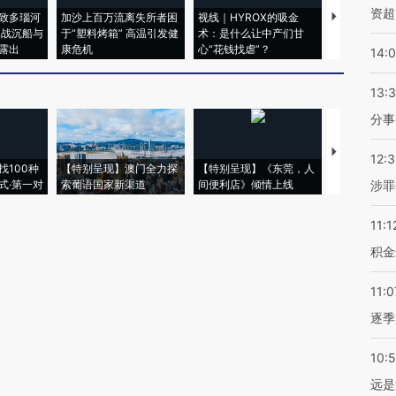
资超
致多瑙河
加沙上百万流离失所者困
视线｜HYROX的吸金
马航飞行员
二战沉船与
于“塑料烤箱” 高温引发健
术：是什么让中产们甘
粒摇头丸 尿
露出
康危机
心“花钱找虐”？
毒品
14:
13:
分事
【推广】走
12:
找100种
【特别呈现】澳门全力探
【特别呈现】《东莞，人
会，让数智科
式·第一对
索葡语国家新渠道
间便利店》倾情上线
业
涉罪
11:1
积金
11:0
逐季
10:
远是