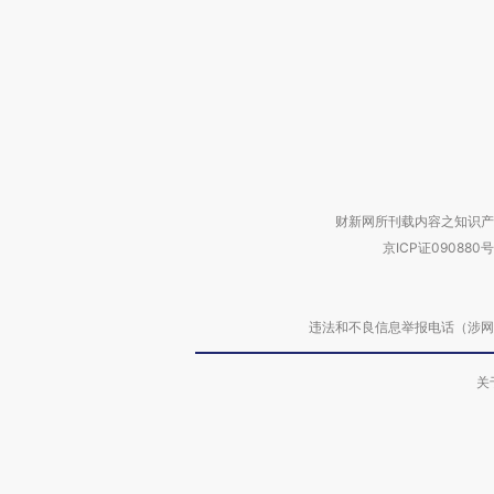
财新网所刊载内容之知识产
京ICP证090880号
违法和不良信息举报电话（涉网络暴力有
关