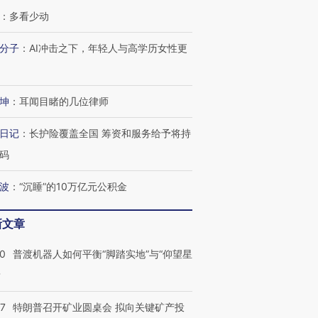
：
多看少动
分子
：
AI冲击之下，年轻人与高学历女性更
坤
：
耳闻目睹的几位律师
日记
：
长护险覆盖全国 筹资和服务给予将持
码
波
：
“沉睡”的10万亿元公积金
新文章
00
普渡机器人如何平衡“脚踏实地”与“仰望星
？
57
特朗普召开矿业圆桌会 拟向关键矿产投