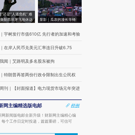
侵”还是“人道危机” 难
撕裂西班牙飞地休达
显影｜瓜农的漫长等待
｜
宇树发行市值610亿 先行者的加速和考验
｜
在岸人民币兑美元汇率连日升破6.75
我闻
｜
艾路明及多名股东被拘
｜
特朗普再签两份行政令限制出生公民权
周刊
｜
【封面报道】电力现货市场元年突进
新网主编精选版电邮
样例
新网新闻版电邮全新升级！财新网主编精心编
，每个工作日定时投递，篇篇重磅，可信可
。