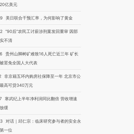
20亿美元
跨国走私7万
视线｜被称为“蟑螂”的印
视线｜“入侵”还是“人道危
检体内含3种
度Z世代 用街头抗争将教
机”？难民潮撕裂西班牙
秘鲁纳斯
育部长拱下台
飞地休达
13人遇难
09
美日联合干预汇率，为何影响了黄金
32
“90后”农民工讨薪涉刑案发回重审 因部
实不清
进第四届链博
【商旅对话】华住集团
36
贵州山脚树矿难致16人死亡近三年 矿长
技“链”接产
【特别呈现】寻找100种
CFO：不靠规模取胜，华
【特别呈
被罢免全国人大代表
有意思的生活方式·第三对
住三大增长引擎是什么？
有意思的
2
非京籍五环内购房社保降至一年 北京市公
最高可贷340万元
7
寒武纪上半年净利润同比翻倍 营收增速
放缓
53
对话｜邱仁宗：临床研究参与者的安全永
第一位