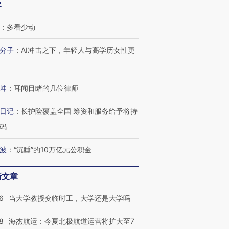
客
：
多看少动
分子
：
AI冲击之下，年轻人与高学历女性更
坤
：
耳闻目睹的几位律师
日记
：
长护险覆盖全国 筹资和服务给予将持
码
波
：
“沉睡”的10万亿元公积金
新文章
6
当大学教授变临时工，大学还是大学吗
OX的吸金
马航飞行员跨国走私7万
视线｜被称为“蟑螂”的印
让中产们甘
粒摇头丸 尿检体内含3种
度Z世代 用街头抗争将教
秘鲁纳斯
8
海杰航运：今夏北极航道运营将扩大至7
”？
毒品
育部长拱下台
13人遇难