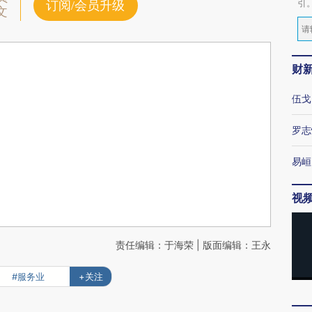
引
订阅/会员升级
文
财
伍戈
罗志
易峘
视
责任编辑：于海荣 | 版面编辑：王永
#服务业
+关注