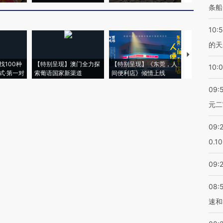
条船
10:
的天
【推广】走
找100种
【特别呈现】澳门全力探
【特别呈现】《东莞，人
会，让数智科
10:
式·第一对
索葡语国家新渠道
间便利店》倾情上线
业
09:
元二
09:
0.1
09:
08:
速和