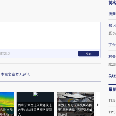
博
唐涯
知识
受伤
丁金
新网观点
发布
村夫
续加
本篇文章暂无评论
吴晓
最
11:5
西班牙休达进入紧急状态
加沙上百万流离失所者困
视线｜HYR
纪录 当局
数千非法移民从摩洛哥闯
于“塑料烤箱” 高温引发健
术：是什么
11:3
外活动
入
康危机
心“花钱找虐