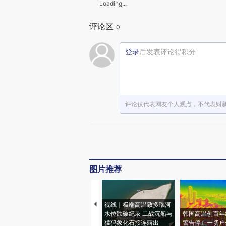
Loading...
评论区
0
登录
后发表评论得积分
评论仅代表网友个人观点，不代表财
图片推荐
视线｜极端高温致多瑙河
水位跌破纪录 二战沉船与
韩国高温创百年
猛犸象化石接连露出
警告停止一切户