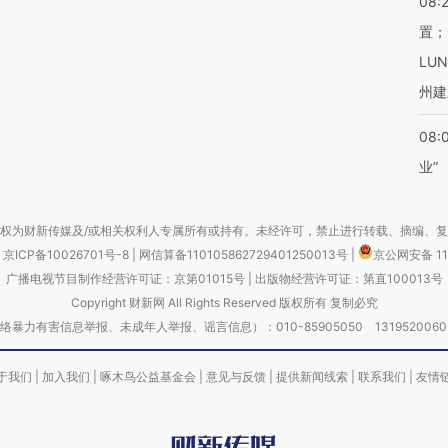
08:
置；
LU
州建
08:
业”
权为财新传媒及/或相关权利人专属所有或持有。未经许可，禁止进行转载、摘编、
京ICP备10026701号-8
|
网信算备110105862729401250013号
|
京公网安备 11
广播电视节目制作经营许可证：京第01015号
|
出版物经营许可证：第直100013号
Copyright 财新网 All Rights Reserved 版权所有 复制必究
害信息举报、未成年人举报、谣言信息）：010-85905050 13195200605 举报邮
于我们
|
加入我们
|
啄木鸟公益基金会
|
意见与反馈
|
提供新闻线索
|
联系我们
|
友情