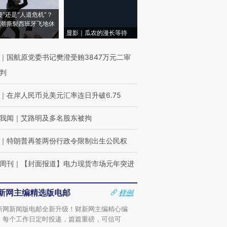
侵”还是“人道危机”？
潮撕裂西班牙飞地休
显影｜瓜农的漫长等待
｜
国航原党委书记樊澄受贿3847万元二审
判
｜
在岸人民币兑美元汇率连日升破6.75
我闻
｜
艾路明及多名股东被拘
｜
特朗普再签两份行政令限制出生公民权
周刊
｜
【封面报道】电力现货市场元年突进
新网主编精选版电邮
样例
新网新闻版电邮全新升级！财新网主编精心编
，每个工作日定时投递，篇篇重磅，可信可