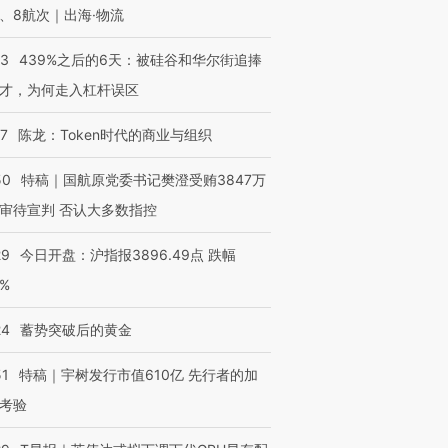
、8航次｜出海·物流
53
439%之后的6天：被硅谷和华尔街追捧
才，为何走入杠杆误区
进第四届链博
【商旅对话】华住集团
技“链”接产
【特别呈现】寻找100种
CFO：不靠规模取胜，华
【特别呈
07
陈龙：Token时代的商业与组织
有意思的生活方式·第三对
住三大增长引擎是什么？
有意思的
50
特稿｜国航原党委书记樊澄受贿3847万
审待宣判 否认大多数指控
29
今日开盘：沪指报3896.49点 跌幅
0%
24
蓄势突破后的黄金
51
特稿｜宇树发行市值610亿 先行者的加
考验