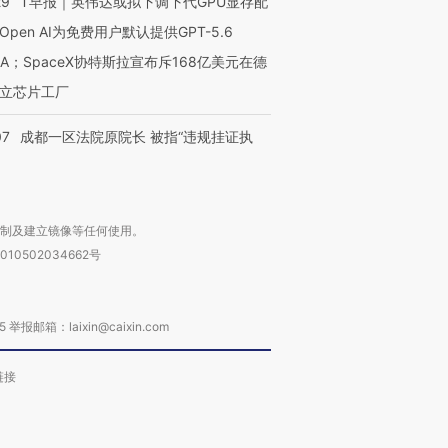
29
T早报｜英伟达或拟下调下代GPU显存配
Open AI为免费用户默认提供GPT-5.6
NA；SpaceX协特斯拉宣布斥168亿美元在德
立芯片工厂
07
成都一区法院原院长 被指“违规挂证执
复制及建立镜像等任何使用。
010502034662号
箱：laixin@caixin.com
链接