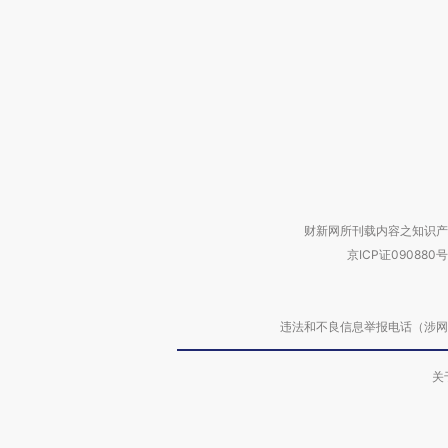
财新网所刊载内容之知识产
京ICP证090880号
违法和不良信息举报电话（涉网络暴力有
关