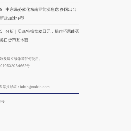
59
中东局势催化东南亚能源焦虑 多国出台
新政加速转型
05
分析｜贝森特操盘稳日元，操作巧思能否
美日货币基本面
复制及建立镜像等任何使用。
010502034662号
箱：laixin@caixin.com
链接