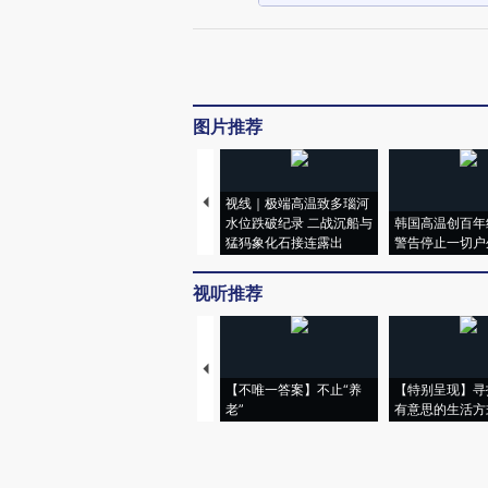
图片推荐
视线｜极端高温致多瑙河
水位跌破纪录 二战沉船与
韩国高温创百年
猛犸象化石接连露出
警告停止一切户
视听推荐
【不唯一答案】不止“养
【特别呈现】寻
老”
有意思的生活方