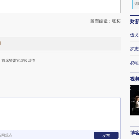
版面编辑：张柘
财
伍戈
值
罗志
首席赞赏官虚位以待
易峘
视
下
博
新网观点
发布