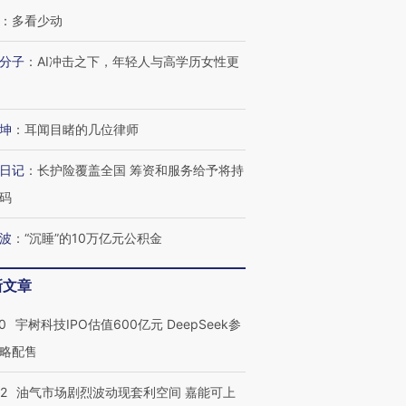
：
多看少动
分子
：
AI冲击之下，年轻人与高学历女性更
坤
：
耳闻目睹的几位律师
OX的吸金
日记
：
长护险覆盖全国 筹资和服务给予将持
马航飞行员跨国走私7万
视线｜被称为“蟑螂”的印
让中产们甘
粒摇头丸 尿检体内含3种
度Z世代 用街头抗争将教
秘鲁纳斯
码
”？
毒品
育部长拱下台
13人遇难
波
：
“沉睡”的10万亿元公积金
新文章
进第四届链博
【商旅对话】华住集团
0
宇树科技IPO估值600亿元 DeepSeek参
技“链”接产
【特别呈现】寻找100种
CFO：不靠规模取胜，华
【特别呈
有意思的生活方式·第三对
住三大增长引擎是什么？
有意思的
略配售
22
油气市场剧烈波动现套利空间 嘉能可上