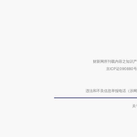
财新网所刊载内容之知识产
京ICP证090880号
违法和不良信息举报电话（涉网络暴力有
关