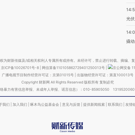
14:
光伏
14:
撬动
权为财新传媒及/或相关权利人专属所有或持有。未经许可，禁止进行转载、摘编、
京ICP备10026701号-8
|
网信算备110105862729401250013号
|
京公网安备 11
广播电视节目制作经营许可证：京第01015号
|
出版物经营许可证：第直100013号
Copyright 财新网 All Rights Reserved 版权所有 复制必究
害信息举报、未成年人举报、谣言信息）：010-85905050 13195200605 举报邮
于我们
|
加入我们
|
啄木鸟公益基金会
|
意见与反馈
|
提供新闻线索
|
联系我们
|
友情