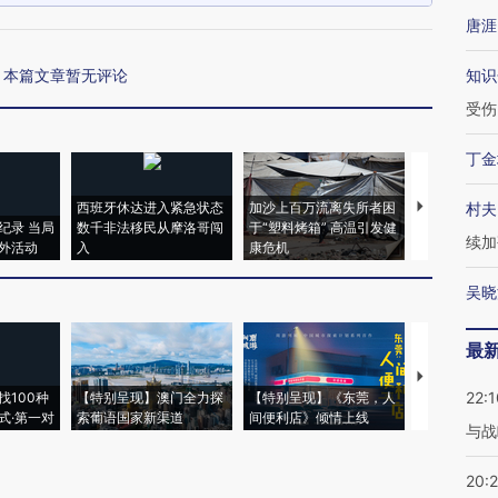
唐涯
本篇文章暂无评论
知识
受伤
丁金
西班牙休达进入紧急状态
加沙上百万流离失所者困
视线｜HYR
村夫
纪录 当局
数千非法移民从摩洛哥闯
于“塑料烤箱” 高温引发健
术：是什么
续加
外活动
入
康危机
心“花钱找虐
吴晓
最
【推广】走
22:1
找100种
【特别呈现】澳门全力探
【特别呈现】《东莞，人
会，让数智科
式·第一对
索葡语国家新渠道
间便利店》倾情上线
业
与战
20: