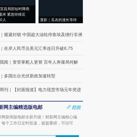
宜昌局部短时降雨
8毫米 紧急转移近
00人
显影｜瓜农的漫长等待
｜
规避封锁 中国超大油轮停靠埃及绕行非洲
｜
在岸人民币兑美元汇率连日升破6.75
我闻
｜
资管掌舵人更替 百年人寿僵局何解
｜
多国出台光伏新政加速转型
周刊
｜
【封面报道】电力现货市场元年突进
新网主编精选版电邮
样例
新网新闻版电邮全新升级！财新网主编精心编
，每个工作日定时投递，篇篇重磅，可信可
。