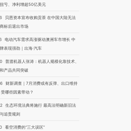
扭亏、净利增超50亿美元
6
贝恩资本宣布收购贡茶 在中国大陆无法
商标后退出市场
6
电动汽车需求高涨驱动澳洲车市增长 中
牌表现强劲｜出海·汽车
00
普渡机器人张涛：机器人规模化靠技术、
和产品共同突破
56
财新调查｜7月消费或有反弹、出口维持
 受哪些因素带动？
42
生态环境法典将施行 最高法明确新旧法
与追责规则
0
看空消费的“三大误区”