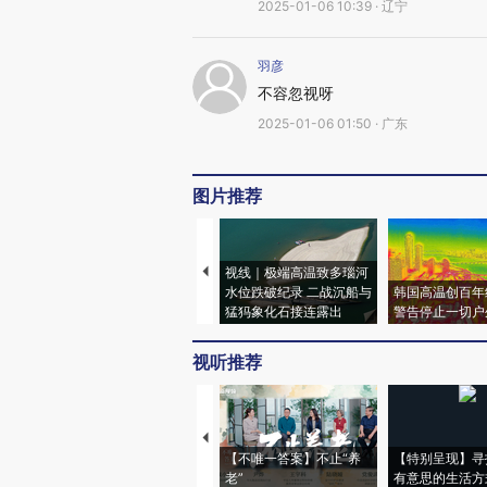
2025-01-06 10:39 · 辽宁
羽彦
不容忽视呀
2025-01-06 01:50 · 广东
图片推荐
视线｜极端高温致多瑙河
水位跌破纪录 二战沉船与
韩国高温创百年
猛犸象化石接连露出
警告停止一切户
视听推荐
【不唯一答案】不止“养
【特别呈现】寻
老”
有意思的生活方