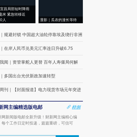
宜昌局部短时降雨
8毫米 紧急转移近
00人
显影｜瓜农的漫长等待
｜
规避封锁 中国超大油轮停靠埃及绕行非洲
｜
在岸人民币兑美元汇率连日升破6.75
我闻
｜
资管掌舵人更替 百年人寿僵局何解
｜
多国出台光伏新政加速转型
周刊
｜
【封面报道】电力现货市场元年突进
新网主编精选版电邮
样例
新网新闻版电邮全新升级！财新网主编精心编
，每个工作日定时投递，篇篇重磅，可信可
。