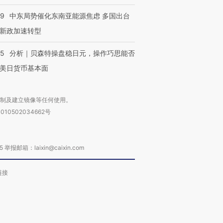
59
中东局势催化东南亚能源焦虑 多国出台
新政加速转型
05
分析｜贝森特操盘稳日元，操作巧思能否
美日货币基本面
复制及建立镜像等任何使用。
010502034662号
箱：laixin@caixin.com
链接