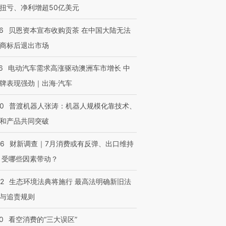
扭亏、净利增超50亿美元
6
贝恩资本宣布收购贡茶 在中国大陆无法
商标后退出市场
6
电动汽车需求高涨驱动澳洲车市增长 中
牌表现强劲｜出海·汽车
00
普渡机器人张涛：机器人规模化靠技术、
和产品共同突破
OX的吸金
马航飞行员跨国走私7万
视线｜被称为“蟑螂”的印
让中产们甘
粒摇头丸 尿检体内含3种
度Z世代 用街头抗争将教
秘鲁纳斯
56
财新调查｜7月消费或有反弹、出口维持
”？
毒品
育部长拱下台
13人遇难
 受哪些因素带动？
42
生态环境法典将施行 最高法明确新旧法
与追责规则
进第四届链博
【商旅对话】华住集团
技“链”接产
【特别呈现】寻找100种
CFO：不靠规模取胜，华
【特别呈
0
看空消费的“三大误区”
有意思的生活方式·第三对
住三大增长引擎是什么？
有意思的