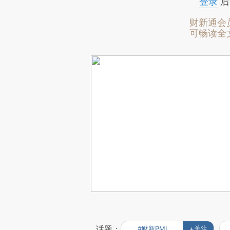
登录
后
财新通会
可畅读全
话题：
#财新PMI
+关注