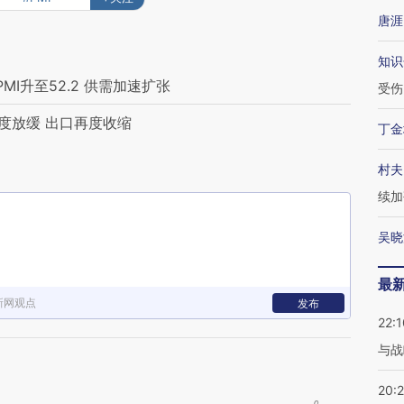
唐涯
知识
MI升至52.2 供需加速扩张
受伤
度放缓 出口再度收缩
丁金
村夫
续加
吴晓
最
新网观点
发布
22:1
与战
20: