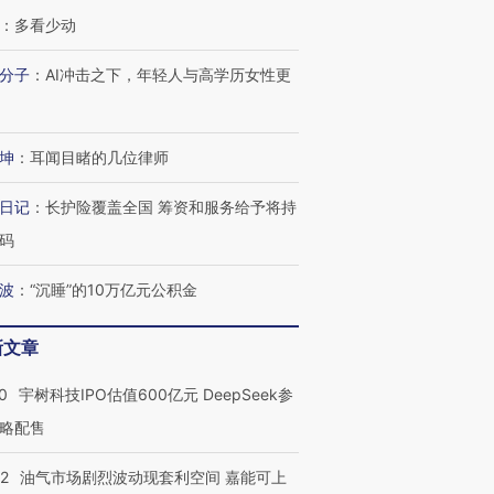
：
多看少动
分子
：
AI冲击之下，年轻人与高学历女性更
坤
：
耳闻目睹的几位律师
日记
：
长护险覆盖全国 筹资和服务给予将持
码
波
：
“沉睡”的10万亿元公积金
新文章
0
宇树科技IPO估值600亿元 DeepSeek参
略配售
22
油气市场剧烈波动现套利空间 嘉能可上