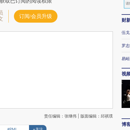
获取已订阅的阅读权限
员
订阅/会员升级
文
财
伍戈
罗志
易峘
视
责任编辑：张继伟 | 版面编辑：邱祺璞
博
#PMI
+关注