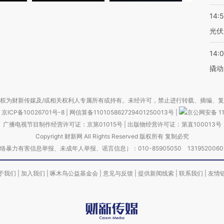
14:
光伏
14:
撬动
权为财新传媒及/或相关权利人专属所有或持有。未经许可，禁止进行转载、摘编、
京ICP备10026701号-8
|
网信算备110105862729401250013号
|
京公网安备 11
广播电视节目制作经营许可证：京第01015号
|
出版物经营许可证：第直100013号
Copyright 财新网 All Rights Reserved 版权所有 复制必究
害信息举报、未成年人举报、谣言信息）：010-85905050 13195200605 举报邮
于我们
|
加入我们
|
啄木鸟公益基金会
|
意见与反馈
|
提供新闻线索
|
联系我们
|
友情