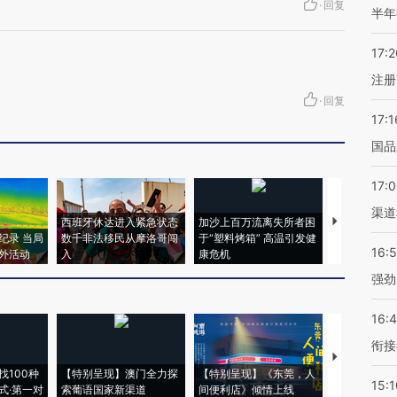
·
回复
半年
17:2
注册
·
回复
17:1
国品
17:
渠道
西班牙休达进入紧急状态
加沙上百万流离失所者困
视线｜HYR
纪录 当局
数千非法移民从摩洛哥闯
于“塑料烤箱” 高温引发健
术：是什么
16:
外活动
入
康危机
心“花钱找虐
强劲
16:
衔接
【推广】走
找100种
【特别呈现】澳门全力探
【特别呈现】《东莞，人
会，让数智科
15:1
式·第一对
索葡语国家新渠道
间便利店》倾情上线
业