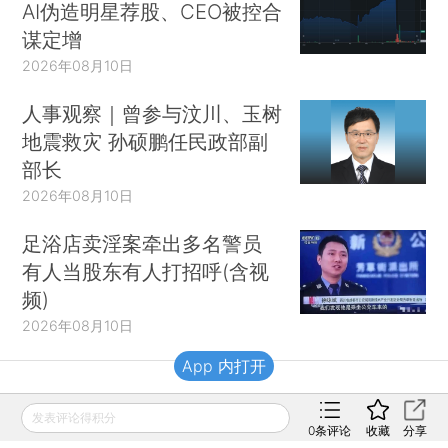
AI伪造明星荐股、CEO被控合
谋定增
2026年08月10日
人事观察｜曾参与汶川、玉树
地震救灾 孙硕鹏任民政部副
部长
2026年08月10日
足浴店卖淫案牵出多名警员
有人当股东有人打招呼(含视
频)
2026年08月10日
App 内打开
财新移动
发表评论得积分
0
条评论
收藏
分享