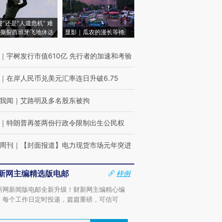
侵”还是“人道危机” 难
撕裂西班牙飞地休达
显影｜瓜农的漫长等待
｜
宇树发行市值610亿 先行者的加速和考验
｜
在岸人民币兑美元汇率连日升破6.75
我闻
｜
艾路明及多名股东被拘
｜
特朗普再签两份行政令限制出生公民权
周刊
｜
【封面报道】电力现货市场元年突进
新网主编精选版电邮
样例
新网新闻版电邮全新升级！财新网主编精心编
，每个工作日定时投递，篇篇重磅，可信可
。