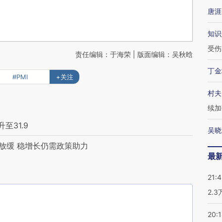
唐涯
知识
受伤
责任编辑：于海荣 | 版面编辑：吴秋晗
丁金
#PMI
+关注
村夫
续加
至31.9
吴晓
放缓 稳增长仍需政策助力
最
21:
2.
20: