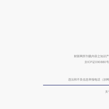
财新网所刊载内容之知识产
京ICP证090880号
违法和不良信息举报电话（涉网络暴力有
关