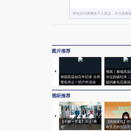
评论仅代表网友个人观点，不代表财
图片推荐
视线｜极端高温
韩国高温创百年纪录 当局
水位跌破纪录 
警告停止一切户外活动
猛犸象化石接连
视听推荐
【不唯一答案】不止“养
【特别呈现】寻
老”
有意思的生活方