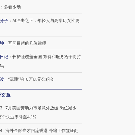
：
多看少动
分子
：
AI冲击之下，年轻人与高学历女性更
坤
：
耳闻目睹的几位律师
日记
：
长护险覆盖全国 筹资和服务给予将持
码
波
：
“沉睡”的10万亿元公积金
新文章
43
7月美国劳动力市场意外放缓 岗位减少
3万个失业率降至4.1%
14
海外金融专才回流香港 外籍工作签证翻