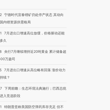
2
宁德时代宜春锂矿仍处停产状态 其动向
国内锂资源供需格局
1
7月进出口增速高位放缓，价格驱动还能
多久
8
央行7月继续增持近20吨黄金 累计储备超
600万盎司
跨国走私7万
视线｜被称为“蟑螂”的印
视线｜“入侵”还是“人道危
检体内含3种
度Z世代 用街头抗争将教
机”？难民潮撕裂西班牙
秘鲁纳斯
育部长拱下台
飞地休达
13人遇难
5
7月进出口增速从高位略有回落 涨价动力
持续？
07
下周前瞻：生态环境法典施行；巴西总统
进入竞选阶段
进第四届链博
【商旅对话】华住集团
技“链”接产
【特别呈现】寻找100种
CFO：不靠规模取胜，华
【特别呈
1
特朗普坚称美国防空弹药库存充足 但不
有意思的生活方式·第三对
住三大增长引擎是什么？
有意思的