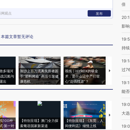
倍
新网观点
发布
20:1
影响
本篇文章暂无评论
19:5
持续
19:1
过7
致多瑙河
加沙上百万流离失所者困
视线｜HYROX的吸金
马航飞行员
二战沉船与
于“塑料烤箱” 高温引发健
术：是什么让中产们甘
粒摇头丸 尿
露出
康危机
心“花钱找虐”？
毒品
19:1
能否
19:
大选
【推广】走
找100种
【特别呈现】澳门全力探
【特别呈现】《东莞，人
会，让数智科
式·第一对
索葡语国家新渠道
间便利店》倾情上线
业
19:0