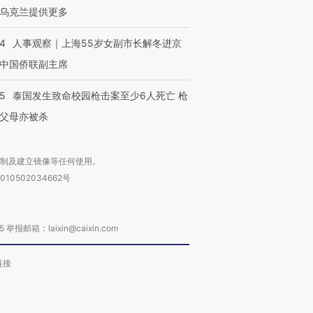
乌克兰提供更多
24
人事观察｜上海55岁女副市长解冬进京
中国侨联副主席
45
泰国发生致命校园枪击案至少6人死亡 枪
父母亦被杀
复制及建立镜像等任何使用。
010502034662号
箱：laixin@caixin.com
链接