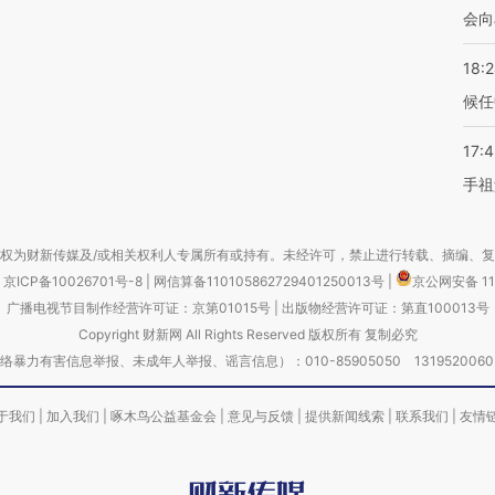
会向
18:
候任
17:
手祖
权为财新传媒及/或相关权利人专属所有或持有。未经许可，禁止进行转载、摘编、
京ICP备10026701号-8
|
网信算备110105862729401250013号
|
京公网安备 11
广播电视节目制作经营许可证：京第01015号
|
出版物经营许可证：第直100013号
Copyright 财新网 All Rights Reserved 版权所有 复制必究
害信息举报、未成年人举报、谣言信息）：010-85905050 13195200605 举报邮
于我们
|
加入我们
|
啄木鸟公益基金会
|
意见与反馈
|
提供新闻线索
|
联系我们
|
友情