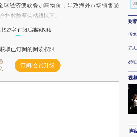
全球经济疲软叠加高物价，导致海外市场销售受
产指数降至荣枯线以下。
财
计927字 订阅后继续阅读
伍戈
罗志
获取已订阅的阅读权限
员
易峘
订阅/会员升级
文
视
博